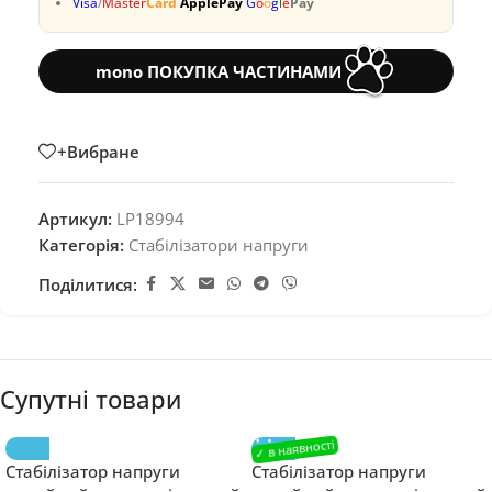
Visa
/
Master
Card
ApplePay
G
o
o
g
l
e
Pay
mono ПОКУПКА ЧАСТИНАМИ
+Вибране
Артикул:
LP18994
Категорія:
Стабілізатори напруги
Поділитися:
Супутні товари
Стабілізатор напруги
Стабілізатор напруги