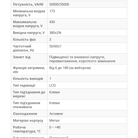
Потужність, VA/W
50000/35000
Мінімальна вхідна
173
напруга, V
Максимальна
430
вхідна напруга, V
Вихідна напруга, V
380±2%
Кількість фаз
3
Частотний
50/60±1
діапазон, Hz
Захист від
Підвищеної та зниженої напруги,
перевантаження, короткого замикання
Функція затримки,
Від 6 до 180 (за вибором)
сек
Кількість виходів
1
Тип індикації
LCD
Тип під’єднання до
Клеми
мережі
Тип під’єднання
Клеми
споживача
Охолодження
Активне
Матеріал корпусу
Метал
Робоча
0 ~ +40
температура, °C
Тип встановлення
Підлоговий