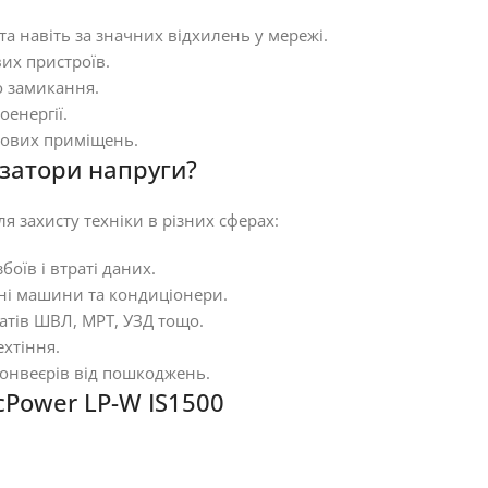
а навіть за значних відхилень у мережі.
вих пристроїв.
о замикання.
енергії.
тлових приміщень.
ізатори напруги?
я захисту техніки в різних сферах:
боїв і втраті даних.
ьні машини та кондиціонери.
атів ШВЛ, МРТ, УЗД тощо.
ехтіння.
конвеєрів від пошкоджень.
cPower LP-W IS1500