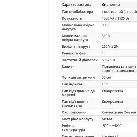
Характеристика
Значення
Тип стабілізатора
Інверторний (з подв
Потужність
1500 VA / 1125 Вт
Мінімальна вхідна
90 V
напруга
Максимальна
310 V
вхідна напруга
Вихідна напруга
230 V ± 2%
Кількість фаз
1
Частотний діапазон
50/60 Hz
Захист
Підвищена та знижен
коротке замикання, 
Функція затримки
30 сек
Тип індикації
LCD
Тип під’єднання до
Євророзетка
мережі
Тип під’єднання
Євророзетка
споживача
Охолодження
Конвекційне (безвен
Матеріал корпусу
Метал
Робоча
-5°C ~ +40°C
температура
Тип встановлення
Настінний