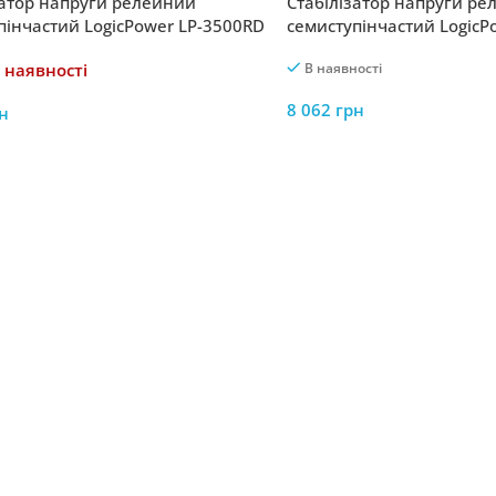
затор напруги релейний
Стабілізатор напруги р
пінчастий LogicPower LP-3500RD
семиступінчастий LogicP
 7 ступ
13500RD EU 8100Вт / 7 ст
 наявності
В наявності
8 062
грн
н