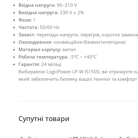
Вхідна напруга:
90–310 V
Вихідна напруга:
230 V ± 2%
Фази:
1
Частота:
50/60 Hz
Захист:
перепади напруги, перегрів, коротке замик
Охолодження:
конвекційне (безвентиляторне)
Матеріал корпусу:
метал
Робоча температура:
-5°C ~ +40°C
Гарантія:
24 місяці
Вибираючи LogicPower LP-W IS1500, ви отримуєте над
який забезпечить безпеку вашої техніки та комфорт
Супутні товари