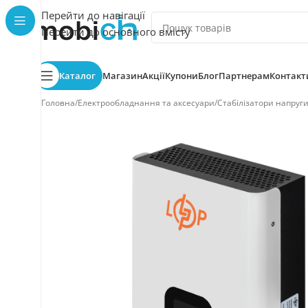
Перейти до навігації
Перейти до основного вмісту
Каталог
Магазин
Акції
Купони
Блог
Партнерам
Контакт
Головна
/
Електрообладнання та аксесуари
/
Стабілізатори напруг