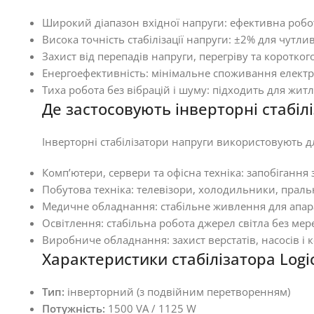
Широкий діапазон вхідної напруги: ефективна робот
Висока точність стабілізації напруги: ±2% для чутли
Захист від перепадів напруги, перегріву та коротког
Енергоефективність: мінімальне споживання електро
Тиха робота без вібрацій і шуму: підходить для жи
Де застосовують інверторні стабіл
Інверторні стабілізатори напруги використовують дл
Комп’ютери, сервери та офісна техніка: запобігання з
Побутова техніка: телевізори, холодильники, прал
Медичне обладнання: стабільне живлення для апар
Освітлення: стабільна робота джерел світла без мер
Виробниче обладнання: захист верстатів, насосів і 
Характеристики стабілізатора Logi
Тип:
інверторний (з подвійним перетворенням)
Потужність:
1500 VA / 1125 W