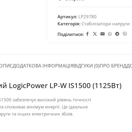
Артикул:
LP29780
Категорія:
Стабілізатори напруги
Поділитися:
ОПИС
ДОДАТКОВА ІНФОРМАЦІЯ
ВІДГУКИ (0)
ПРО БРЕНД
Д
й LogicPower LP-W IS1500 (1125Вт)
S1500 забезпечує високий рівень точності
та споживає мінімум енергії. Це ідеальне
пруги та інших електричних збоїв.