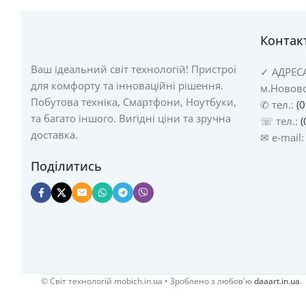
Контак
Ваш ідеальний світ технологій! Пристрої
✓
АДРЕС
для комфорту та інноваційні рішення.
м.Новово
Побутова техніка, Смартфони, Ноутбуки,
✆ тел.:
(
та багато іншого. Вигідні ціни та зручна
☏ тел.:
(
доставка.
✉ e-mail
Поділитись
© Cвіт технологій mobich.in.ua • Зроблено з любов'ю
daaart.in.ua
.