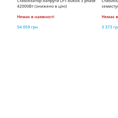
Стабілізатор напруги LPT-60kVA 3 phase
Стабілі
42000Вт (знижено в ціні)
семисту
2100Вт /
Немає в наявності
Немає в
54 059
грн
3 373
гр