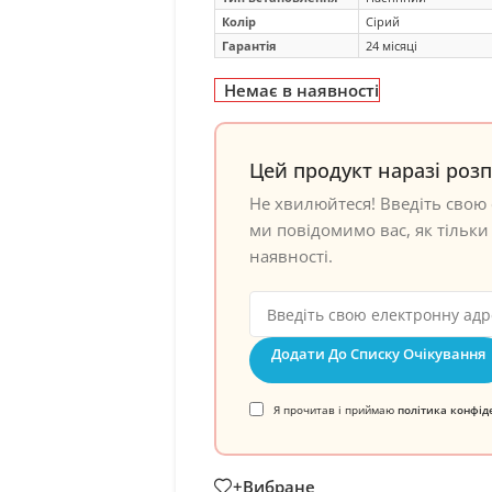
Колір
Сірий
Гарантія
24 місяці
Немає в наявності
Цей продукт наразі роз
Не хвилюйтеся! Введіть свою 
ми повідомимо вас, як тільки 
наявності.
Додати До Списку Очікування
Я прочитав і приймаю
політика конфід
+Вибране