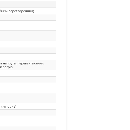
ійним перетворенням)
а напруга, перевантаження,
перегрів
тиляторне)