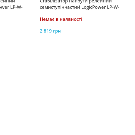
елейний
Стабілізатор напруги релейний
ower LP-W-
семиступінчастий LogicPower LP-W-
уп
2500RD 1500Вт / 7 ступ
Немає в наявності
2 819
грн