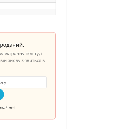
проданий.
електронну пошту, і
він знову з’явиться в
енційності