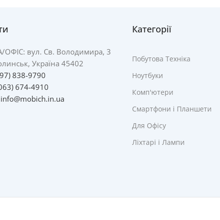
ти
Категорії
А/
ОФІС: вул. Св. Володимира, 3
Побутова Техніка
линськ, Україна 45402
097) 838-9790
Ноутбуки
063) 674-4910
Комп'ютери
:
info@mobich.in.ua
Смартфони і Планшети
Для Офісу
Ліхтарі і Лампи