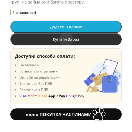
груп, не займаючи багато простору.
1 в наявності
Додати В Кошик
Купити Зараз
Доступні способи оплати:
Післяплата
Готівка при отриманні
Онлайн за реквізитами
Безготівка без ПДВ
Безготівка з ПДВ
Visa
/
Master
Card
ApplePay
G
o
o
g
l
e
Pay
mono ПОКУПКА ЧАСТИНАМИ