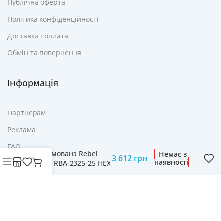
Публічна оферта
Політика конфіденційності
Доставка і оплата
Обмін та повернення
Інформація
Партнерам
Реклама
Гантель чавунна
FAQ
прогумована Rebel
Немає в
3 612
грн
наявності
Контакти
Active RBA-2325-25 HEX
25кг
© Cвіт технологій mobich.in.ua • Зроблено з любов'ю
daaart.in.ua
.