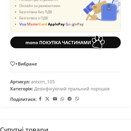
Онлайн за реквізитами
Безготівка без ПДВ
Безготівка з ПДВ
Visa
/
Master
Card
ApplePay
G
o
o
g
l
e
Pay
mono ПОКУПКА ЧАСТИНАМИ
+Вибране
Артикул:
antxim_105
Категорія:
Дезінфікуючий пральний порошок
Поділитися:
Супутні товари