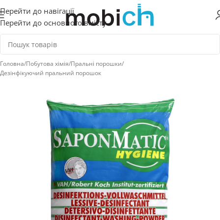
Перейти до навігації
Перейти до основного вмісту
Головна
/
Побутова хімія
/
Пральні порошки
/
Дезінфікуючий пральний порошок