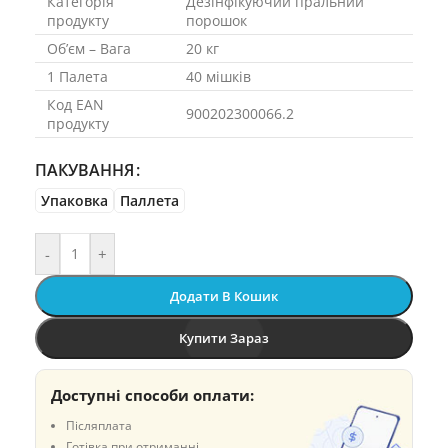
Категорія
Дезінфікуючий пральний
продукту
порошок
Об’єм – Вага
20 кг
1 Палета
40 мішків
Код EAN
900202300066.2
продукту
ПАКУВАННЯ
Упаковка
Паллета
-
+
Додати В Кошик
Купити Зараз
Доступні способи оплати:
Післяплата
Готівка при отриманні