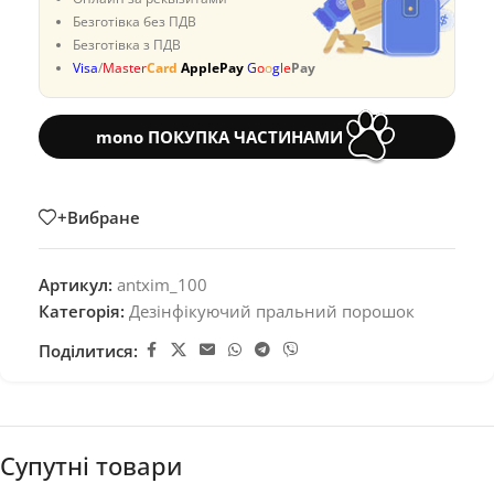
Безготівка без ПДВ
Безготівка з ПДВ
Visa
/
Master
Card
ApplePay
G
o
o
g
l
e
Pay
mono ПОКУПКА ЧАСТИНАМИ
+Вибране
Артикул:
antxim_100
Категорія:
Дезінфікуючий пральний порошок
Поділитися:
Супутні товари