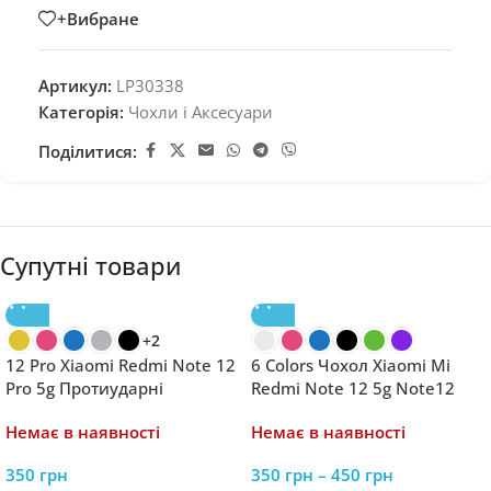
+Вибране
Артикул:
LP30338
Категорія:
Чохли і Аксесуари
Поділитися:
Супутні товари
+2
12 Pro Xiaomi Redmi Note 12
6 Colors Чохол Xiaomi Mi
Pro 5g Протиударні
Redmi Note 12 5g Note12
Броньовані Чохли Захист
Poco X5 Pro X 5 Luxury
Немає в наявності
Немає в наявності
Камери Зарядка Тримач
розкішне силіконове
покриття
350
грн
350
грн
–
450
грн