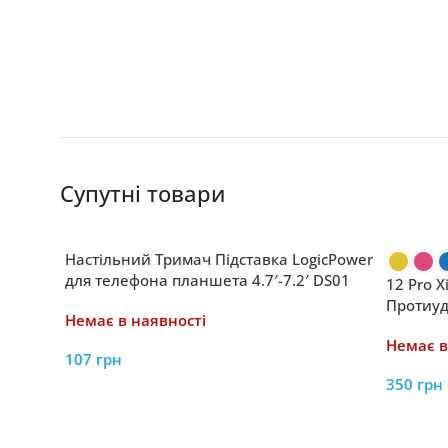
Супутні товари
Настільний Тримач Підставка LogicPower
для телефона планшета 4.7′-7.2′ DS01
12 Pro X
Протиуд
Немає в наявності
Камери 
Немає в
107
грн
350
грн