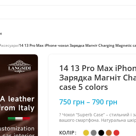
и
 Аксесуари
/
14 13 Pro Max iPhone чохол Зарядка Магніт Charging Magnetic ca
14 13 Pro Max iPho
Зарядка Магніт Cha
case 5 colors
750
грн
–
790
грн
? Чохол “Superb Case” – стильний і 
вашого смартфона. Натуральна шкіра
КОЛІР