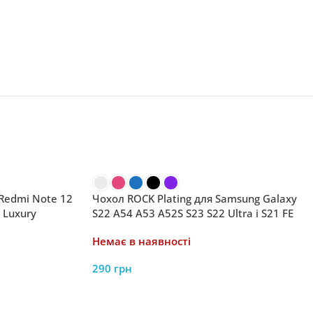
 Redmi Note 12
Чохол ROCK Plating для Samsung Galaxy
 Luxury
S22 A54 A53 A52S S23 S22 Ultra і S21 FE
риття
Немає в наявності
290
грн