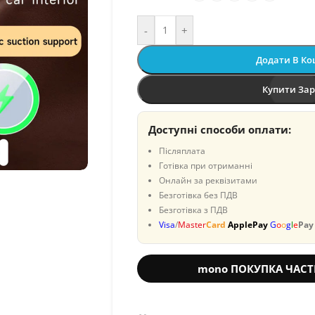
-
+
Додати В К
Купити За
Доступні способи оплати:
Післяплата
Готівка при отриманні
Онлайн за реквізитами
Безготівка без ПДВ
Безготівка з ПДВ
Visa
/
Master
Card
ApplePay
G
o
o
g
l
e
Pay
mono ПОКУПКА ЧАС