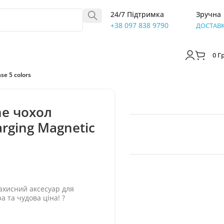
24/7 Підтримка
Зручна
+38 097 838 9790
ДОСТАВ
0
Г
se 5 colors
ne чохол
rging Magnetic
захисний аксесуар для
 та чудова ціна! ?