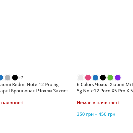
+2
iaomi Redmi Note 12 Pro 5g
6 Colors Чохол Xiaomi Mi
арні Броньовані Чохли Захист
5g Note12 Poco X5 Pro X 5
Зарядка Тримач
розкішне силіконове пок
 наявності
Немає в наявності
350
грн
–
450
грн