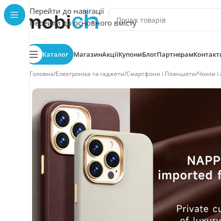
Перейти до навігації
Перейти до основного вмісту
Каталог
Магазин
Акції
Купони
Блог
Партнерам
Контакт
Головна
/
Електроніка та гаджети
/
Смартфони і Планшети
/
Чохли і