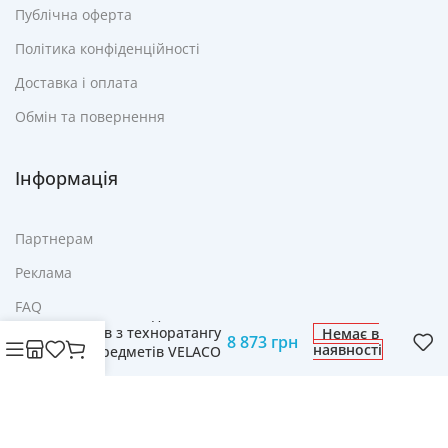
Публічна оферта
Політика конфіденційності
Доставка і оплата
Обмін та повернення
Інформація
Партнерам
Реклама
FAQ
Комплект садових
меблів з техноратангу
Немає в
8 873
грн
Контакти
наявності
із 4 предметів VELACO
LUIZA-BR коричневий
© Cвіт технологій mobich.in.ua • Зроблено з любов'ю
daaart.in.ua
.