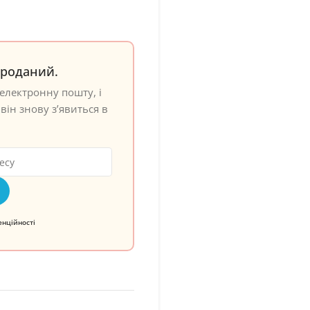
проданий.
електронну пошту, і
він знову з’явиться в
енційності