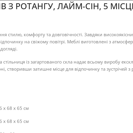
З РОТАНГУ, ЛАЙМ-СІН, 5 МІСЦ
ння стилю, комфорту та довговічності. Завдяки високоякісн
відпочинку на свіжому повітрі. Меблі виготовлені з атмосфе
догляді.
, а стільниця із загартованого скла надає всьому виробу е
лконі, створивши затишне місце для відпочинку та зустрічей 
 х 68 х 65 см
 х 68 х 65 см