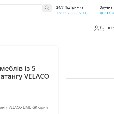
24/7 Підтримка
Зручна
+38 097 838 9790
ДОСТАВ
0
Г
еблів із 5
ратангу VELACO
тангу VELACO LIME-GR сірий