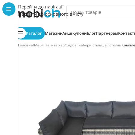
Перейти до навігації
Перейти до основного вмісту
Каталог
Магазин
Акції
Купони
Блог
Партнерам
Контакт
Головна
/
Меблі та інтер'єр
/
Садові набори стільців і столів
/
Комплек