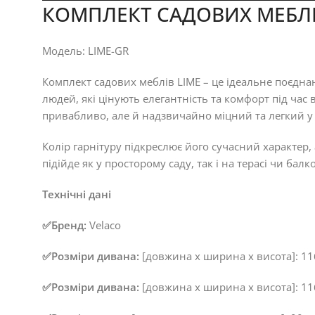
КОМПЛЕКТ САДОВИХ МЕБЛІВ 
Модель: LIME-GR
Комплект садових меблів LIME – це ідеальне поєдна
людей, які цінують елегантність та комфорт під час 
привабливо, але й надзвичайно міцний та легкий у 
Колір гарнітуру підкреслює його сучасний характер
підійде як у просторому саду, так і на терасі чи ба
Технічні дані
✅Бренд:
Velaco
✅Розміри дивана:
[довжина х ширина х висота]: 116
✅Розміри дивана:
[довжина х ширина х висота]: 116