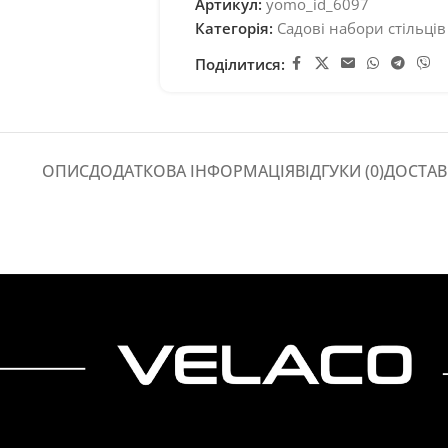
Артикул:
yomo_id_6097
Категорія:
Садові набори стільців 
Поділитися:
ОПИС
ДОДАТКОВА ІНФОРМАЦІЯ
ВІДГУКИ (0)
ДОСТАВ