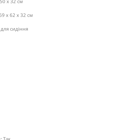
50 x 32 см
9 x 62 x 32 см
 для сидіння
:
Так