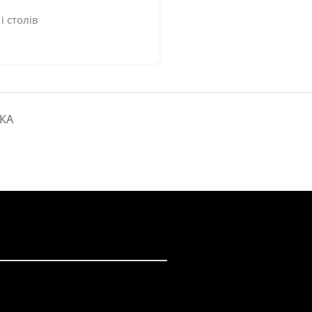
і столів
КА