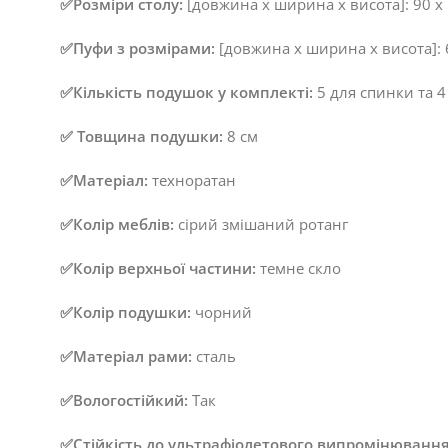
✅Розміри столу:
[довжина x ширина x висота]: 90 x 
✅Пуфи з розмірами:
[довжина x ширина x висота]: 6
✅Кількість подушок у комплекті:
5 для спинки та 4
✅ Товщина подушки:
8 см
✅Матеріал:
техноратан
✅Колір меблів:
сірий змішаний ротанг
✅Колір верхньої частини:
темне скло
✅Колір подушки:
чорний
✅Матеріал рами:
сталь
✅Вологостійкий:
Так
✅Стійкість до ультрафіолетового випромінювання