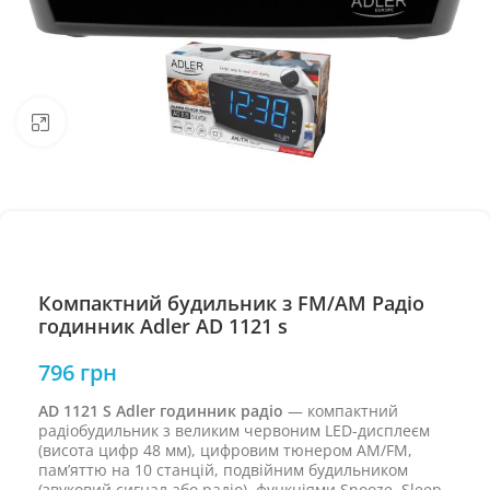
Натисніть, щоб збільшити
Компактний будильник з FM/AM Радіо
годинник Adler AD 1121 s
796
грн
AD 1121 S Adler годинник радіо
— компактний
радіобудильник з великим червоним LED-дисплеєм
(висота цифр 48 мм), цифровим тюнером AM/FM,
пам’яттю на 10 станцій, подвійним будильником
(звуковий сигнал або радіо), функціями Snooze, Sleep