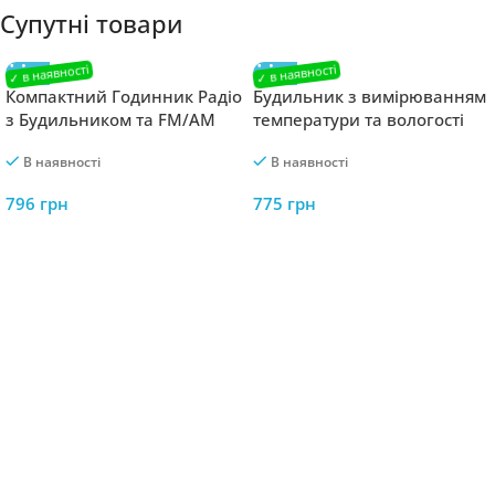
Супутні товари
Компактний Годинник Радіо
Будильник з вимірюванням
з Будильником та FM/AM
температури та вологості
Adler AD 1121 green
Adler AD 1186 Білий
В наявності
В наявності
796
грн
775
грн