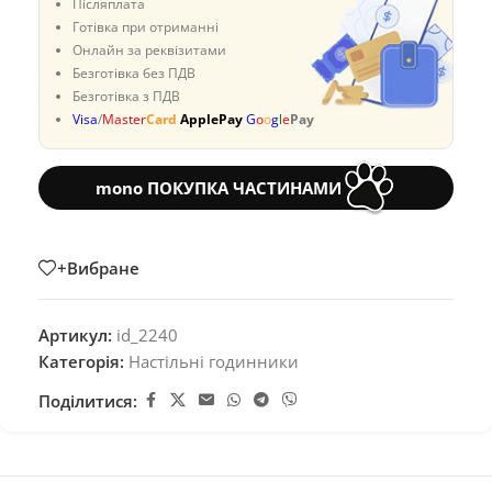
Післяплата
Готівка при отриманні
Онлайн за реквізитами
Безготівка без ПДВ
Безготівка з ПДВ
Visa
/
Master
Card
ApplePay
G
o
o
g
l
e
Pay
mono ПОКУПКА ЧАСТИНАМИ
+Вибране
Артикул:
id_2240
Категорія:
Настільні годинники
Поділитися: