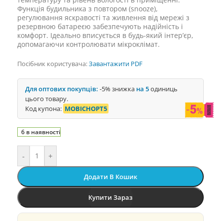
Функція будильника з повтором (snooze),
регулювання яскравості та живлення від мережі з
резервною батареєю забезпечують надійність і
комфорт. Ідеально вписується в будь-який інтер’єр,
допомагаючи контролювати мікроклімат.
Посібник користувача:
Завантажити PDF
Для оптових покупців:
-5% знижка
на 5
одиниць
цього товару.
Код купона:
MOBICHOPT5
6 в наявності
-
+
Додати В Кошик
Купити Зараз