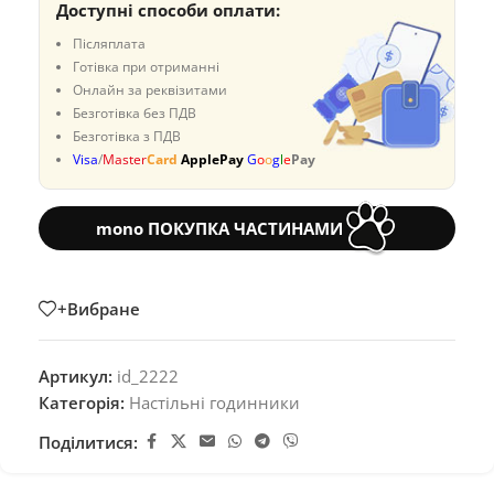
Доступні способи оплати:
Післяплата
Готівка при отриманні
Онлайн за реквізитами
Безготівка без ПДВ
Безготівка з ПДВ
Visa
/
Master
Card
ApplePay
G
o
o
g
l
e
Pay
mono ПОКУПКА ЧАСТИНАМИ
+Вибране
Артикул:
id_2222
Категорія:
Настільні годинники
Поділитися: