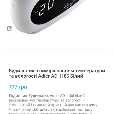
Натисніть, щоб збільшити
Будильник з вимірюванням температури
та вологості Adler AD 1186 Білий
777
грн
Годинник-будильник Adler AD 1186
білий з
вимірюванням температури та вологості –
компактний і стильний пристрій для вашого дому.
Чіткий білий LED-дисплей відображає час, дату,
температуру та рівень вологості в приміщенні.