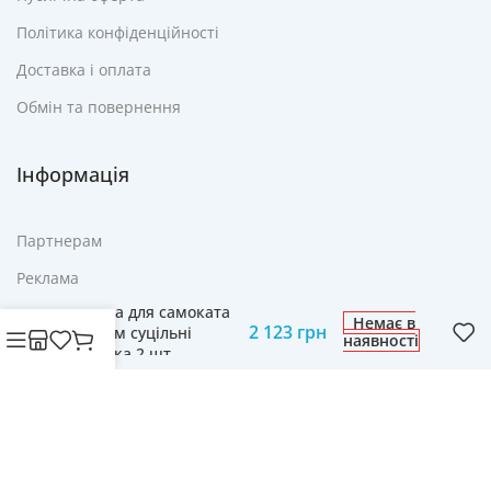
Політика конфіденційності
Доставка і оплата
Обмін та повернення
Інформація
Партнерам
Реклама
Колеса для самоката
FAQ
Немає в
2 123
грн
110 мм суцільні
наявності
Контакти
веселка 2 шт
© Cвіт технологій mobich.in.ua • Зроблено з любов'ю
daaart.in.ua
.