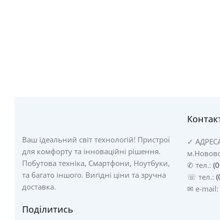
Контак
Ваш ідеальний світ технологій! Пристрої
✓
АДРЕС
для комфорту та інноваційні рішення.
м.Новово
Побутова техніка, Смартфони, Ноутбуки,
✆ тел.:
(
та багато іншого. Вигідні ціни та зручна
☏ тел.:
(
доставка.
✉ e-mail
Поділитись