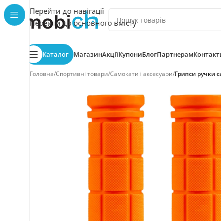
Перейти до навігації
Перейти до основного вмісту
Каталог
Магазин
Акції
Купони
Блог
Партнерам
Контакт
Головна
/
Спортивні товари
/
Самокати і аксесуари
/
Грипси ручки с