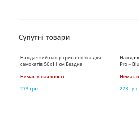
Супутні товари
Наждачний папір грип-стрічка для
Наждачн
самокатів 50х11 см Бездна
Pro – Bl
Немає в наявності
Немає в
273
грн
273
грн