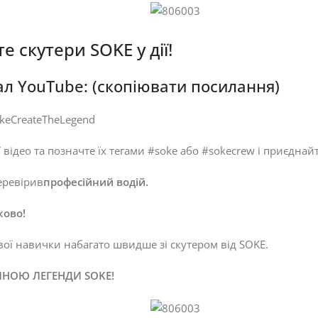
е скутери SOKE у дії!
л YouTube: (скопіювати посилання)
sokeCreateTheLegend
 відео та позначте їх тегами #soke або #sokecrew і приєдна
еревірив
професійний водій.
ково!
вої навички набагато швидше зі скутером від SOKE.
ИНОЮ ЛЕГЕНДИ SOKE!