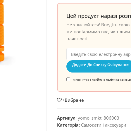
Цей продукт наразі роз
Не хвилюйтеся! Введіть свою 
ми повідомимо вас, як тільки 
наявності.
Додати До Списку Очікування
Я прочитав і приймаю
політика конфід
+Вибране
Артикул:
yomo_smkt_806003
Категорія:
Самокати і аксесуари