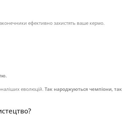
 наконечники ефективно захистять ваше кермо.
лю.
оналіших еволюцій.
Так народжуються чемпіони, так
истецтво?