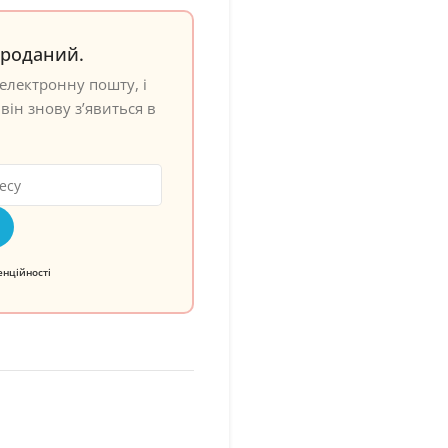
проданий.
електронну пошту, і
він знову з’явиться в
енційності