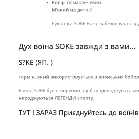
Колір
: помаранчевий.
М’який на дотик!
Рукоятки SOKE Вони забезпечують зруч
Дух воїна SOKE завжди з вами…
S?KE (ЯП. )
термін, який використовується в японських бойо
Бренд SOKE був створений, щоб супроводжувати мо
народжуються ЛЕГЕНДИ спорту.
ТУТ І ЗАРАЗ Приєднуйтесь до воїні