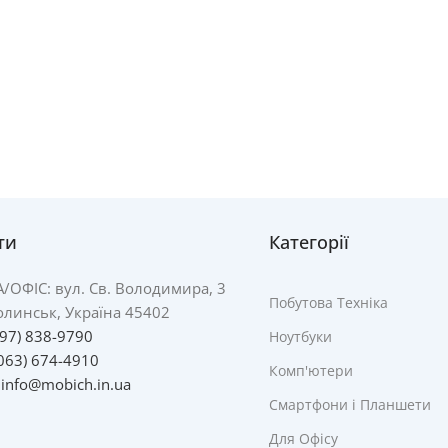
ти
Категорії
А/
ОФІС: вул. Св. Володимира, 3
Побутова Техніка
линськ, Україна 45402
097) 838-9790
Ноутбуки
063) 674-4910
Комп'ютери
:
info@mobich.in.ua
Смартфони і Планшети
Для Офісу