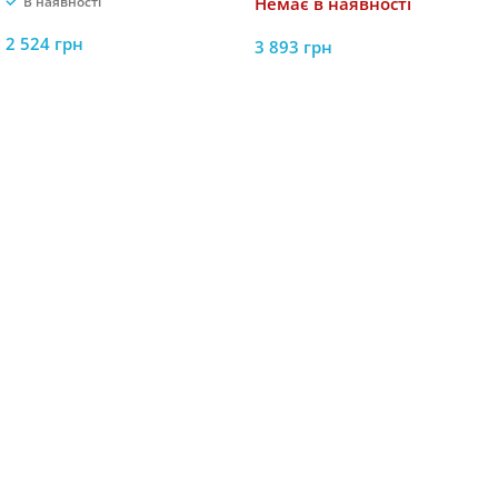
В наявності
Немає в наявності
тренувань
2 524
грн
3 893
грн