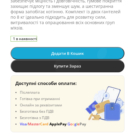
забезпечує міцність і довговічність, гумове покриття
захищає підлогу та зменшує шум, а шестигранна
форма запобігає котінню. Комплект із двох гантелей
по 8 кг ідеально підходить для розвитку сили,
витривалості та опрацювання всіх основних груп
м’язів.
1 в наявності
Додати В Кошик
Купити Зараз
Доступні способи оплати:
Післяплата
Готівка при отриманні
Онлайн за реквізитами
Безготівка без ПДВ
Безготівка з ПДВ
Visa
/
Master
Card
ApplePay
G
o
o
g
l
e
Pay