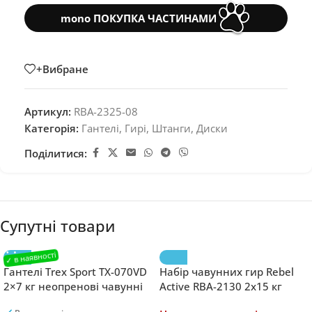
mono ПОКУПКА ЧАСТИНАМИ
+Вибране
Артикул:
RBA-2325-08
Категорія:
Гантелі, Гирі, Штанги, Диски
Поділитися:
Супутні товари
Гантелі Trex Sport TX-070VD
Набір чавунних гир Rebel
2×7 кг неопренові чавунні
Active RBA-2130 2х15 кг
шестигранні для силових