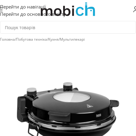
Перейти до навігації
Перейти до основного вмісту
Головна
/
Побутова техніка
/
Кухня
/
Мультипекарі