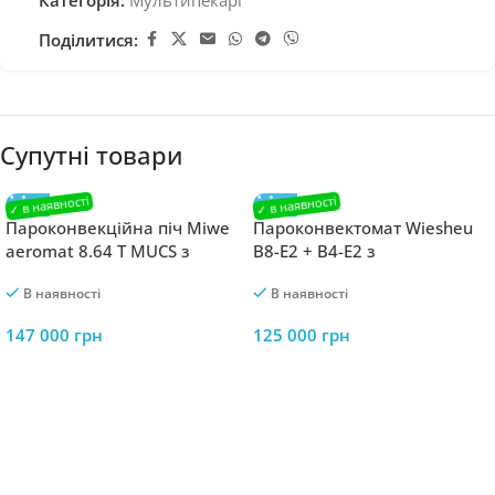
Категорія:
Мультипекарі
Поділитися:
Супутні товари
Пароконвекційна піч Miwe
Пароконвектомат Wiesheu
aeromat 8.64 T MUCS з
B8-E2 + B4-E2 з
розстійною шафою:
рекуператором: професійна
В наявності
В наявності
професійне обладнання для
пекарська піч для пекарні
пекарні
та кафе
147 000
грн
125 000
грн