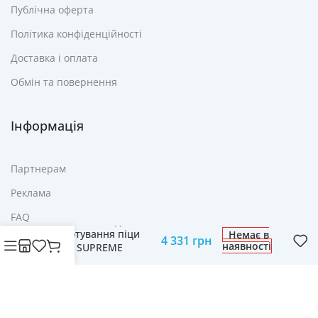
Публічна оферта
Політика конфіденційності
Доставка і оплата
Обмін та повернення
Інформація
Партнерам
Реклама
FAQ
Домашня піч для
приготування піци
Немає в
4 331
грн
Контакти
наявності
Teesa SUPREME
TSA3231
© Cвіт технологій mobich.in.ua • Зроблено з любов'ю
daaart.in.ua
.