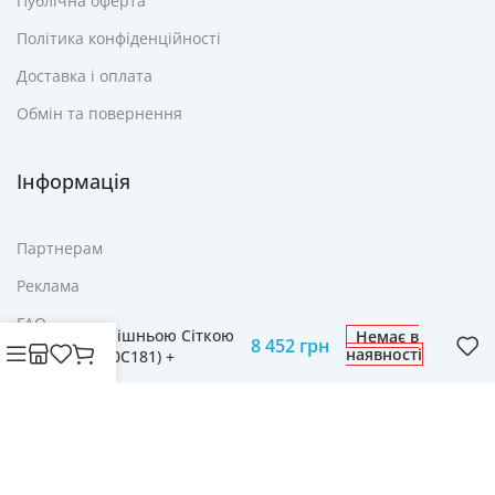
Публічна оферта
Політика конфіденційності
Доставка і оплата
Обмін та повернення
Інформація
Партнерам
Реклама
Батут Neo-Sport
Premium 312 см з
FAQ
Внутрішньою Сіткою
Немає в
8 452
грн
наявності
(NS-10C181) +
Контакти
Драбинка – Безпека і
Розваги для Дітей
© Cвіт технологій mobich.in.ua • Зроблено з любов'ю
daaart.in.ua
.