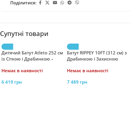
Поділитися:
Супутні товари
Дитячий Батут Atleto 252 см
Батут RIPPEY 10FT (312 см) з
із Сіткою і Драбинкою –
Драбинкою і Захисною
Безпечні Розваги для
Сіткою – Надійні Розваги
Немає в наявності
Немає в наявності
Малюків
для Дітей
6 419
грн
7 489
грн