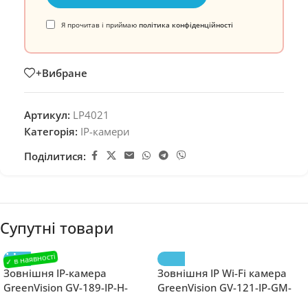
Я прочитав і приймаю
політика конфіденційності
+Вибране
Артикул:
LP4021
Категорія:
IP-камери
Поділитися:
Супутні товари
Зовнішня IP-камера
Зовнішня IP Wi-Fi камера
GreenVision GV-189-IP-H-
GreenVision GV-121-IP-GM-
DOS50VM-240 SD
DOG20-12