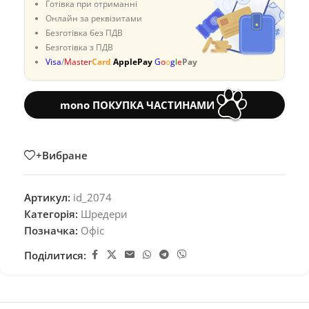
Готівка при отриманні
Онлайн за реквізитами
Безготівка без ПДВ
Безготівка з ПДВ
Visa
/
Master
Card
ApplePay
G
o
o
g
l
e
Pay
mono ПОКУПКА ЧАСТИНАМИ
+Вибране
Артикул:
id_2074
Категорія:
Шредери
Позначка:
Офіс
Поділитися: