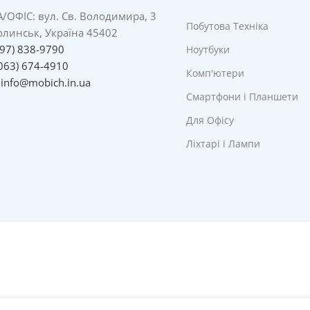
А/
ОФІС: вул. Св. Володимира, 3
Побутова Техніка
линськ, Україна 45402
097) 838-9790
Ноутбуки
063) 674-4910
Комп'ютери
:
info@mobich.in.ua
Смартфони і Планшети
Для Офісу
Ліхтарі і Лампи