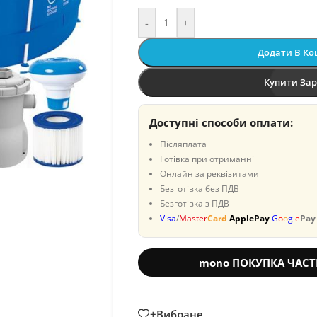
-
+
Додати В К
Купити За
Доступні способи оплати:
Післяплата
Готівка при отриманні
Онлайн за реквізитами
Безготівка без ПДВ
Безготівка з ПДВ
Visa
/
Master
Card
ApplePay
G
o
o
g
l
e
Pay
mono ПОКУПКА ЧАС
+Вибране