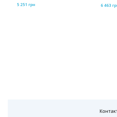
5 251
грн
6 463
гр
Контак