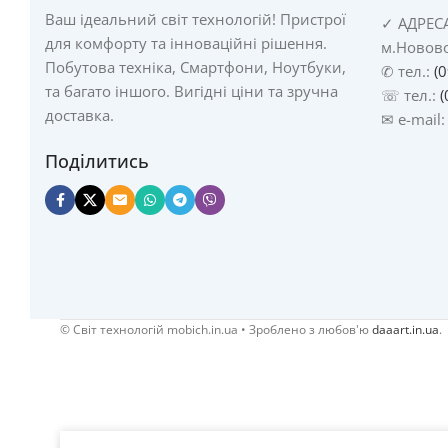
Ваш ідеальний світ технологій! Пристрої
✓
АДРЕС
для комфорту та інноваційні рішення.
м.Новово
Побутова техніка, Смартфони, Ноутбуки,
✆ тел.:
(
та багато іншого. Вигідні ціни та зручна
☏ тел.:
(
доставка.
✉ e-mail
Поділитись
© Cвіт технологій mobich.in.ua • Зроблено з любов'ю
daaart.in.ua
.