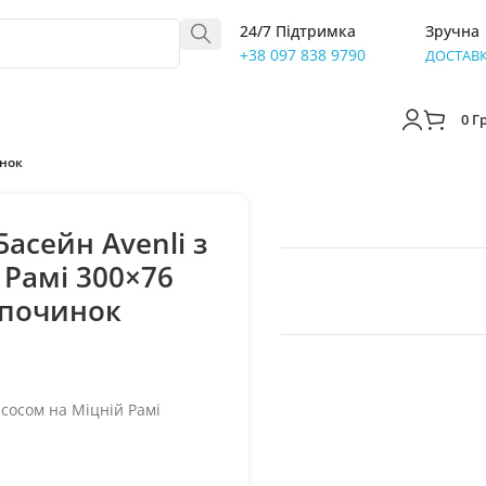
24/7 Підтримка
Зручна
+38 097 838 9790
ДОСТАВ
0
Г
инок
асейн Avenli з
 Рамі 300×76
дпочинок
сосом на Міцній Рамі