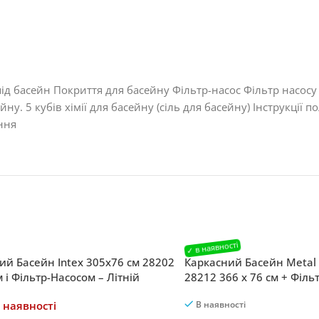
 під басейн Покриття для басейну Фільтр-насос Фільтр насо
ейну. 5 кубів хімії для басейну (сіль для басейну) Інструкц
ння
ий Басейн Intex 305х76 см 28202
Каркасний Басейн Metal 
 і Фільтр-Насосом – Літній
28212 366 x 76 см + Філь
нок для Всієї Родини
Якісний Відпочинок у В
 наявності
В наявності