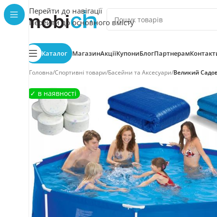
Перейти до навігації
Перейти до основного вмісту
Каталог
Магазин
Акції
Купони
Блог
Партнерам
Контакт
Головна
/
Спортивні товари
/
Басейни та Аксесуари
/
Великий Садови