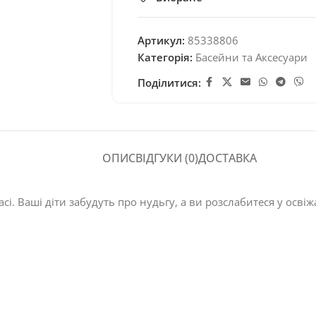
Артикул:
85338806
Категорія:
Басейни та Аксесуари
Поділитися:
ОПИС
ВІДГУКИ (0)
ДОСТАВКА
асі. Ваші діти забудуть про нудьгу, а ви розслабитеся у осві