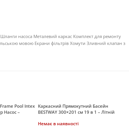
су Шланги насоса Металевий каркас Комплект для ремонту
ії польською мовою Екрани фільтрів Хомути Зливний клапан з
Frame Pool Intex
Каркасний Прямокутний Басейн
тр Насос –
BESTWAY 300×201 см 19 в 1 – Літній
ашому Саду
Відпочинок для Всієї Родини
Немає в наявності