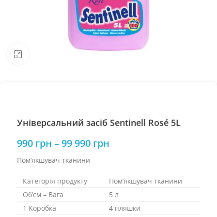
Натисніть, щоб збільшити
Універсальний засіб Sentinell Rosé 5L
990
грн
–
99 990
грн
Пом’якшувач тканини
Категорія продукту
Пом’якшувач тканини
Об’єм – Вага
5 л
1 Коробка
4 пляшки