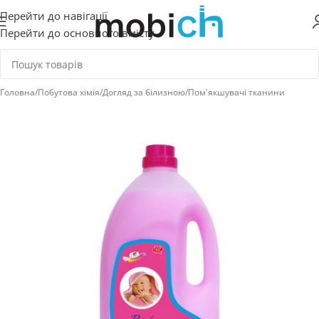
Перейти до навігації
Перейти до основного вмісту
Головна
/
Побутова хімія
/
Догляд за білизною
/
Пом'якшувачі тканини