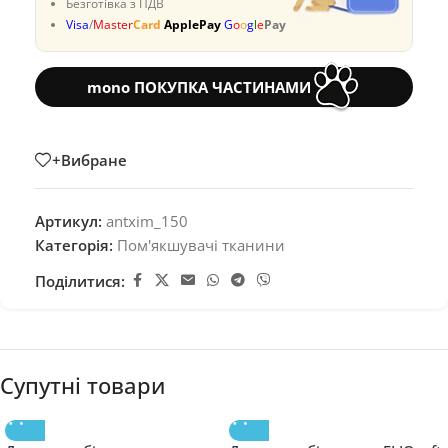
Безготівка з ПДВ
Visa
/
Master
Card
ApplePay
G
o
o
g
l
e
Pay
mono ПОКУПКА ЧАСТИНАМИ
+Вибране
Артикул:
antxim_150
Категорія:
Пом'якшувачі тканини
Поділитися:
Супутні товари