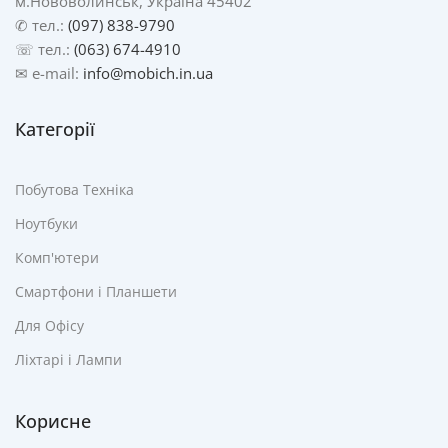
м.Нововолинськ, Україна 45402
✆ тел.:
(097) 838-9790
☏ тел.:
(063) 674-4910
✉ e-mail:
info@mobich.in.ua
Категорії
Побутова Техніка
Ноутбуки
Комп'ютери
Смартфони і Планшети
Для Офісу
Ліхтарі і Лампи
Корисне