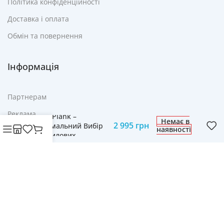
Політика конфіденційності
Доставка і оплата
Обмін та повернення
Інформація
Партнерам
Тренажерна Лава
Реклама
Zipro Plank –
Немає в
2 995
грн
Оптимальний Вибір
наявності
FAQ
для Силових
Тренувань
Контакти
© Cвіт технологій mobich.in.ua • Зроблено з любов'ю
daaart.in.ua
.