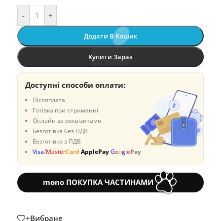
-
+
Додати В Кошик
Купити Зараз
Доступні способи оплати:
Післяплата
Готівка при отриманні
Онлайн за реквізитами
Безготівка без ПДВ
Безготівка з ПДВ
Visa
/
Master
Card
ApplePay
G
o
o
g
l
e
Pay
mono ПОКУПКА ЧАСТИНАМИ
+Вибране