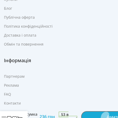
Блог
Публічна оферта
Політика конфіденційності
Доставка і оплата
Обмін та повернення
Інформація
Партнерам
Реклама
FAQ
Контакти
Термосумка
-
+
Adler AD
4523 сумка
53 в
236
грн
Додат