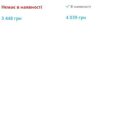
(13 ребер)
Вашого Простору
Немає в наявності
В наявності
4 039
грн
3 448
грн