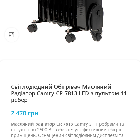
Натисніть, щоб збільшити
Світлодіодний Обігрівач Масляний
Радіатор Camry CR 7813 LED з пультом 11
ребер
2 470
грн
Масляний радіатор CR 7813 Camry
з 11 ребрами та
потужністю 2500 Вт забезпечує ефективний обігрів
приміщень. Оснащений світлодіодним дисплеєм та