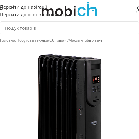
Перейти до навігації
Перейти до основного вмісту
Головна
/
Побутова техніка
/
Обігрівачі
/
Масляні обігрівачі