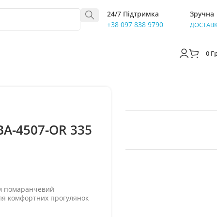
24/7 Підтримка
Зручна
+38 097 838 9790
ДОСТАВ
0
Г
BA-4507-OR 335
см помаранчевий
ля комфортних прогулянок