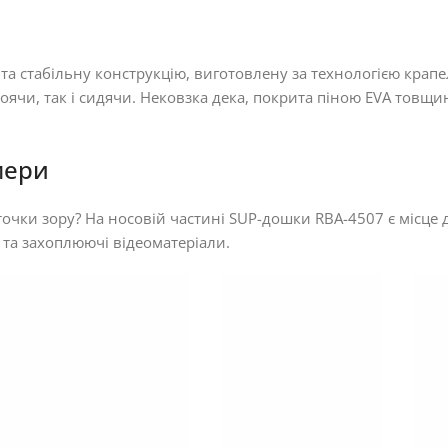
 та стабільну конструкцію, виготовлену за технологією кра
оячи, так і сидячи. Нековзка дека, покрита піною EVA товщи
мери
ї точки зору? На носовій частині SUP-дошки RBA-4507 є міс
 та захоплюючі відеоматеріали.