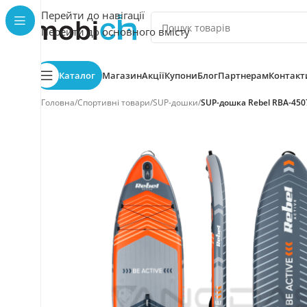
Перейти до навігації
Перейти до основного вмісту
Каталог
Магазин
Акції
Купони
Блог
Партнерам
Контакт
Головна
/
Спортивні товари
/
SUP-дошки
/
SUP-дошка Rebel RBA-45