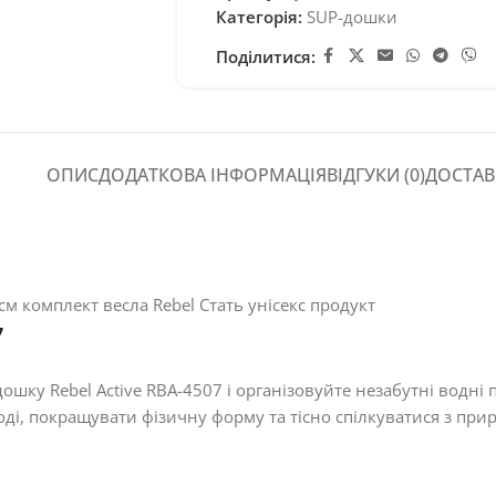
Категорія:
SUP-дошки
Поділитися:
ОПИС
ДОДАТКОВА ІНФОРМАЦІЯ
ВІДГУКИ (0)
ДОСТАВ
7
ошку Rebel Active RBA-4507 і організовуйте незабутні водні 
ді, покращувати фізичну форму та тісно спілкуватися з при