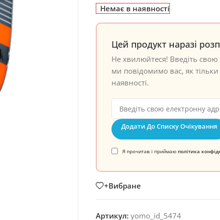
Немає в наявності
Цей продукт наразі роз
Не хвилюйтеся! Введіть свою 
ми повідомимо вас, як тільки 
наявності.
Додати До Списку Очікування
Я прочитав і приймаю
політика конфід
+Вибране
Артикул:
yomo_id_5474