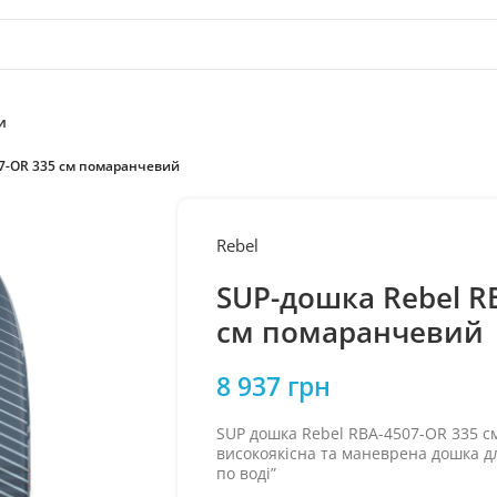
и
07-OR 335 см помаранчевий
Rebel
SUP-дошка Rebel R
см помаранчевий
8 937
грн
SUP дошка Rebel RBA-4507-OR 335 
високоякісна та маневрена дошка д
по воді”