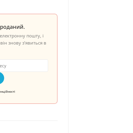
проданий.
електронну пошту, і
він знову з’явиться в
енційності