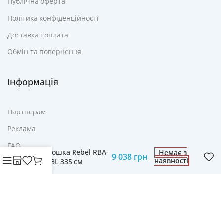
Публічна оферта
Політика конфіденційності
Доставка і оплата
Обмін та повернення
Інформація
Партнерам
Реклама
FAQ
SUP-дошка Rebel RBA-
Немає в
9 038
грн
наявності
4507-BL 335 см
Контакти
© Cвіт технологій mobich.in.ua • Зроблено з любов'ю
daaart.in.ua
.