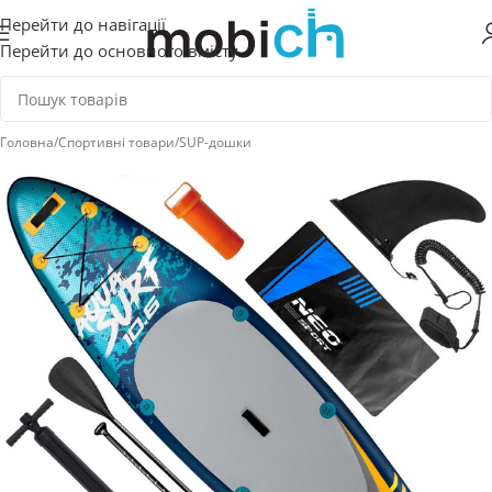
Перейти до навігації
Перейти до основного вмісту
Головна
/
Спортивні товари
/
SUP-дошки