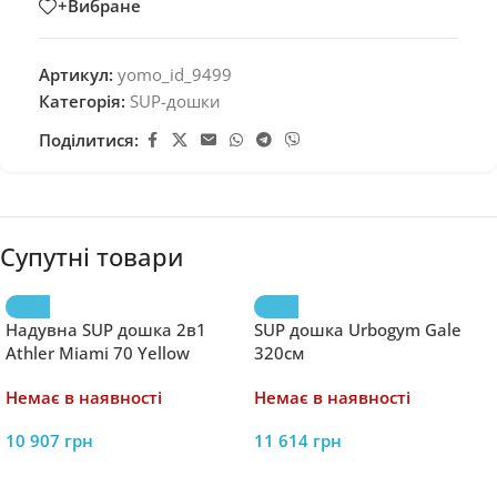
+Вибране
Артикул:
yomo_id_9499
Категорія:
SUP-дошки
Поділитися:
Супутні товари
Надувна SUP дошка 2в1
SUP дошка Urbogym Gale
Athler Miami 70 Yellow
320см
Немає в наявності
Немає в наявності
10 907
грн
11 614
грн