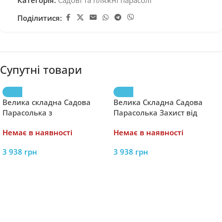
Категорія:
Садові та пляжні парасолі
Поділитися:
Супутні товари
Велика складна Садова
Велика Складна Садова
Парасолька з
Парасолька Захист від
ультрафіолетовим захистом
Сонця та Дощу CLASSIC UV50
Немає в наявності
Немає в наявності
CLASSIC UV50 OUTTEC
OUTTEC О-66277
3 938
грн
3 938
грн