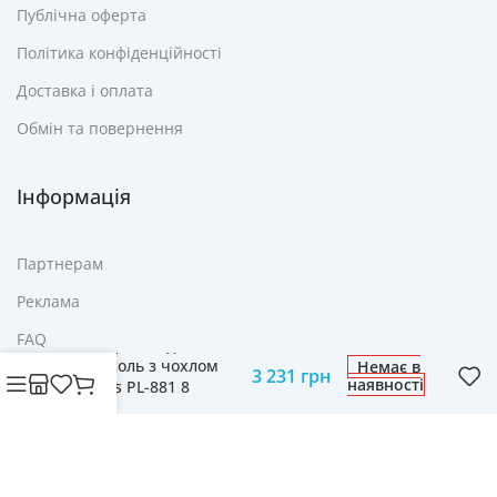
Публічна оферта
Політика конфіденційності
Доставка і оплата
Обмін та повернення
Інформація
Партнерам
Реклама
FAQ
Складана садова
парасоль з чохлом
Немає в
3 231
грн
Контакти
наявності
Plonos PL-881 8
сегментів 350 см
© Cвіт технологій mobich.in.ua • Зроблено з любов'ю
daaart.in.ua
.