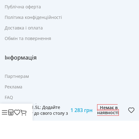
Публічна оферта
Політика конфіденційності
Доставка і оплата
Обмін та повернення
Інформація
Партнерам
Реклама
FAQ
Рисоварка Adler AD
6406 1.5L: Додайте
Немає в
Контакти
1 283
грн
наявності
смаку до свого столу з
нашою рисоваркою
© Cвіт технологій mobich.in.ua • Зроблено з любов'ю
daaart.in.ua
.