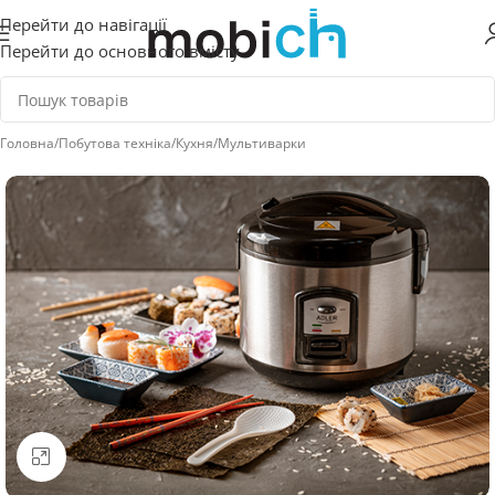
Перейти до навігації
Перейти до основного вмісту
Головна
/
Побутова техніка
/
Кухня
/
Мультиварки
Натисніть, щоб збільшити