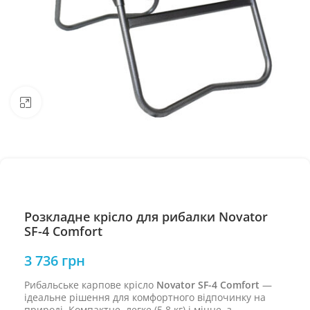
Натисніть, щоб збільшити
Розкладне крісло для рибалки Novator
SF-4 Comfort
3 736
грн
Рибальське карпове крісло
Novator SF-4 Comfort
—
ідеальне рішення для комфортного відпочинку на
природі. Компактне, легке (5,8 кг) і міцне, з