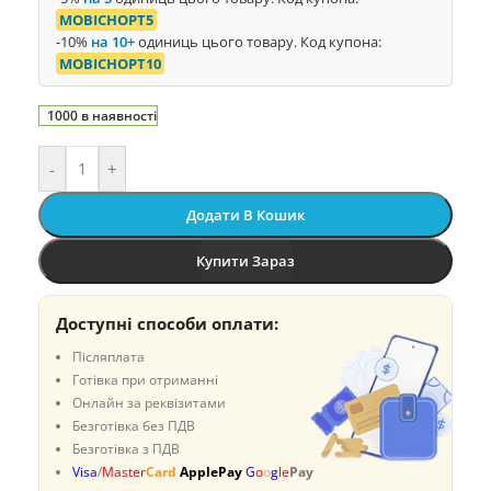
MOBICHOPT5
-10%
на 10+
одиниць цього товару. Код купона:
MOBICHOPT10
1000 в наявності
-
+
Додати В Кошик
Купити Зараз
Доступні способи оплати:
Післяплата
Готівка при отриманні
Онлайн за реквізитами
Безготівка без ПДВ
Безготівка з ПДВ
Visa
/
Master
Card
ApplePay
G
o
o
g
l
e
Pay