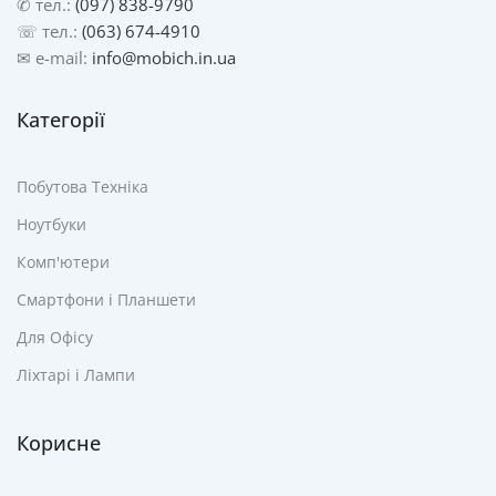
✆ тел.:
(097) 838-9790
☏ тел.:
(063) 674-4910
✉ e-mail:
info@mobich.in.ua
Категорії
Побутова Техніка
Ноутбуки
Комп'ютери
Смартфони і Планшети
Для Офісу
Ліхтарі і Лампи
Корисне