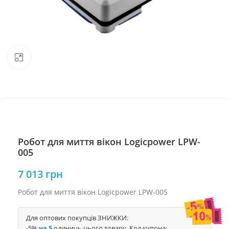
Натисніть, щоб збільшити
Робот для миття вікон Logicpower LPW-
005
7 013
грн
Робот для миття вікон Logicpower LPW-005
Для оптових покупців ЗНИЖКИ:
-5%
на 5
одиниць цього товару. Код купона: