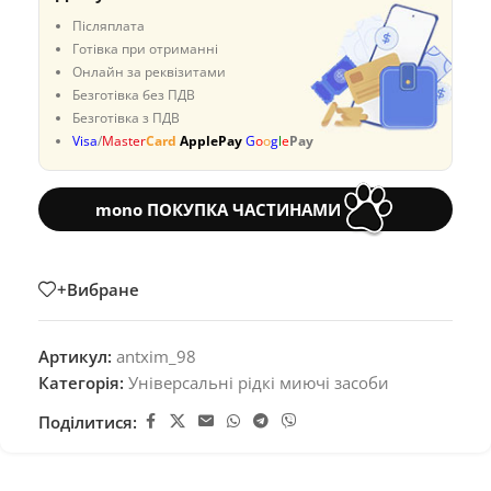
Післяплата
Готівка при отриманні
Онлайн за реквізитами
Безготівка без ПДВ
Безготівка з ПДВ
Visa
/
Master
Card
ApplePay
G
o
o
g
l
e
Pay
mono ПОКУПКА ЧАСТИНАМИ
+Вибране
Артикул:
antxim_98
Категорія:
Універсальні рідкі миючі засоби
Поділитися: