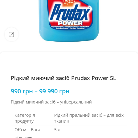
Натисніть, щоб збільшити
Рідкий миючий засіб Prudax Power 5L
990
грн
–
99 990
грн
Рідкий миючий засіб – універсальний
Категорія
Рідкий пральний засіб – для всіх
продукту
тканин
Об’єм – Вага
5 л