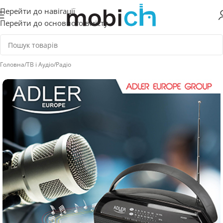
Перейти до навігації
Перейти до основного вмісту
Головна
/
ТВ і Аудіо
/
Радіо