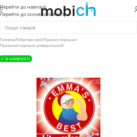
Перейти до навігації
Перейти до основного вмісту
Головна
/
Побутова хімія
/
Пральні порошки
/
Пральний порошок універсальний