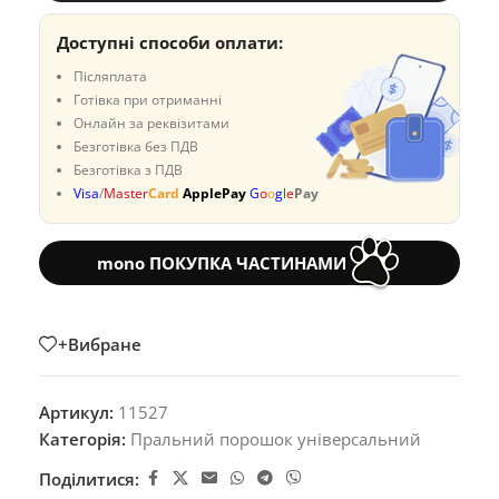
Доступні способи оплати:
Післяплата
Готівка при отриманні
Онлайн за реквізитами
Безготівка без ПДВ
Безготівка з ПДВ
Visa
/
Master
Card
ApplePay
G
o
o
g
l
e
Pay
mono ПОКУПКА ЧАСТИНАМИ
+Вибране
Артикул:
11527
Категорія:
Пральний порошок універсальний
Поділитися: