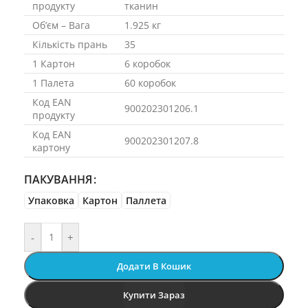
продукту
тканин
Об’єм – Вага
1.925 кг
Кількість прань
35
1 Картон
6 коробок
1 Палета
60 коробок
Код EAN
900202301206.1
продукту
Код EAN
900202301207.8
картону
ПАКУВАННЯ
Упаковка
Картон
Паллета
-
+
Додати В Кошик
Купити Зараз