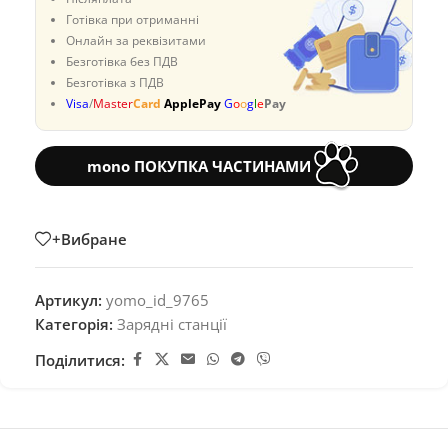
Готівка при отриманні
Онлайн за реквізитами
Безготівка без ПДВ
Безготівка з ПДВ
Visa
/
Master
Card
ApplePay
G
o
o
g
l
e
Pay
mono ПОКУПКА ЧАСТИНАМИ
+Вибране
Артикул:
yomo_id_9765
Категорія:
Зарядні станції
Поділитися: