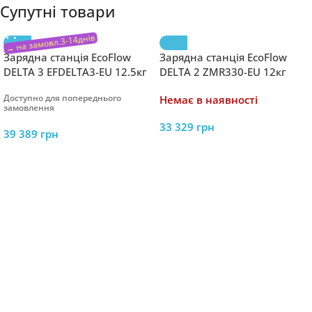
Супутні товари
Зарядна станція EcoFlow
Зарядна станція EcoFlow
DELTA 3 EFDELTA3-EU 12.5кг
DELTA 2 ZMR330-EU 12кг
1800Вт пік 3600 Вт з X-Boost
1024 Вт/год LiFePO4 3000
Доступно для попереднього
Немає в наявності
до 2200 Вт LFP LiFePO4 4000
циклів вихідна потужність
замовлення
циклів
1800 Вт X-Boost до 2400 Вт
33 329
грн
39 389
грн