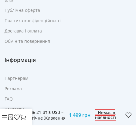
Публічна оферта
Політика конфіденційності
Доставка і оплата
Обмін та повернення
Інформація
Партнерам
Реклама
FAQ
Портативна Сонячна
Контакти
Панель 21 Вт з USB –
Немає в
1 499
грн
наявності
Екологічне Живлення
для Ваших Пристроїв
© Cвіт технологій mobich.in.ua • Зроблено з любов'ю
daaart.in.ua
.