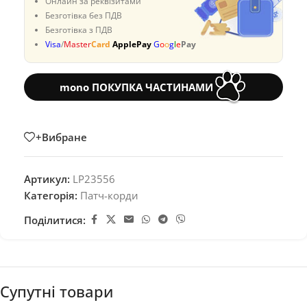
Онлайн за реквізитами
Безготівка без ПДВ
Безготівка з ПДВ
Visa
/
Master
Card
ApplePay
G
o
o
g
l
e
Pay
mono ПОКУПКА ЧАСТИНАМИ
+Вибране
Артикул:
LP23556
Категорія:
Патч-корди
Поділитися:
Супутні товари