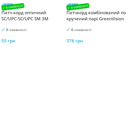
Патч-корд оптичний
Патчкорд комбінований по
SC/UPC-SC/UPC SM 3M
кручений парі GreenVision
GV-RJ-45+DC-20M
В наявності
В наявності
55
грн
376
грн