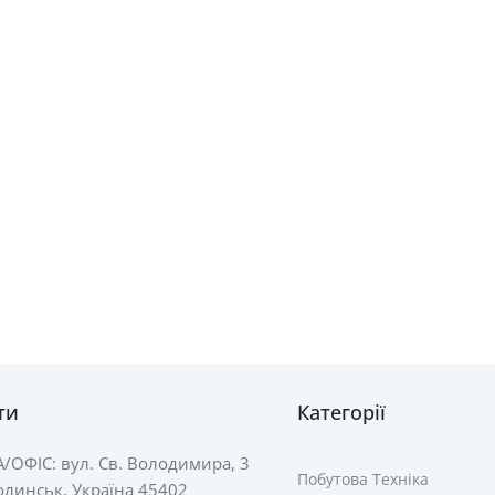
ти
Категорії
А/
ОФІС: вул. Св. Володимира, 3
Побутова Техніка
линськ, Україна 45402