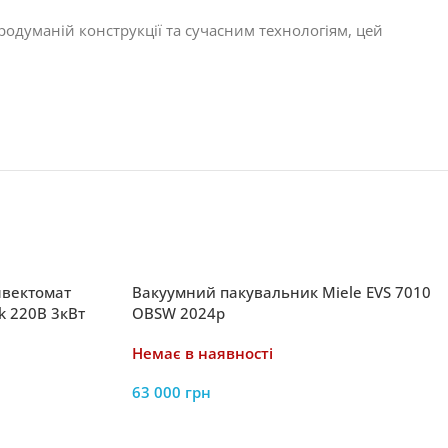
родуманій конструкції та сучасним технологіям, цей
нвектомат
Вакуумний пакувальник Miele EVS 7010
k 220В 3кВт
OBSW 2024р
Немає в наявності
63 000
грн