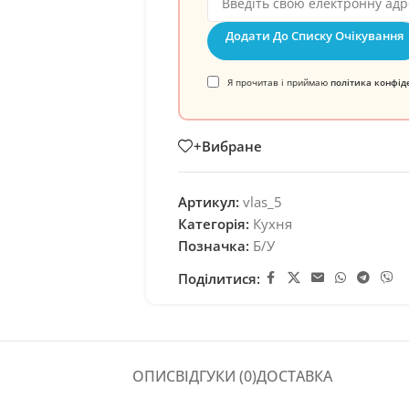
Додати До Списку Очікування
Я прочитав і приймаю
політика конфід
+Вибране
Артикул:
vlas_5
Категорія:
Кухня
Позначка:
Б/У
Поділитися:
ОПИС
ВІДГУКИ (0)
ДОСТАВКА