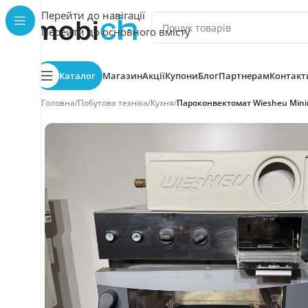
Перейти до навігації
Перейти до основного вмісту
Каталог
Магазин
Акції
Купони
Блог
Партнерам
Контакт
Головна
/
Побутова техніка
/
Кухня
/
Пароконвектомат Wiesheu Minim