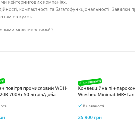
х чи кейтерингових компаніях.
дійності, компактності та багатофункціональності! Завдяки п
нтом на кухні.
 новими можливостями! ?
ч повітря промисловий WDH-
Конвекційна піч-пароко
20В 700Вт 50 літрів/доба
Wiesheu Minimat MR+Tan
ості
В наявності
рн
25 900
грн