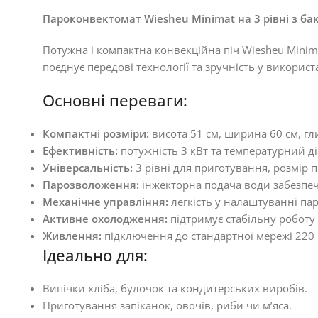
Пароконвектомат Wiesheu Minimat на 3 рівні з ба
Потужна і компактна конвекційна піч Wiesheu Minim
поєднує передові технології та зручність у викорис
Основні переваги:
Компактні розміри:
висота 51 см, ширина 60 см, гл
Ефективність:
потужність 3 кВт та температурний ді
Універсальність:
3 рівні для приготування, розмір 
Парозволоження:
інжекторна подача води забезпечу
Механічне управління:
легкість у налаштуванні пар
Активне охолодження:
підтримує стабільну роботу
Живлення:
підключення до стандартної мережі 220 
Ідеально для:
Випічки хліба, булочок та кондитерських виробів.
Приготування запіканок, овочів, риби чи м’яса.