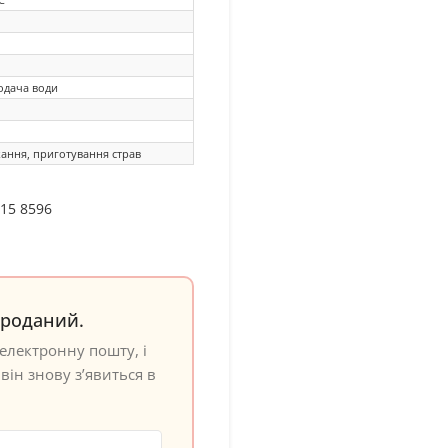
одача води
кання, приготування страв
815 8596
проданий.
електронну пошту, і
він знову з’явиться в