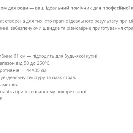
ком для води — ваш ідеальний помічник для професійної к
at створена для тих, хто прагне ідеального результату при
танні, забезпечуючи швидке та рівномірне приготування стра
ибина 61 см — підходить для будь-якої кухні.
апазон від 50 до 250°C.
противнів — 44×35 см.
є ідеальну текстуру та смак страв.
аметрів.
 навіть при інтенсивному використанні.
В.