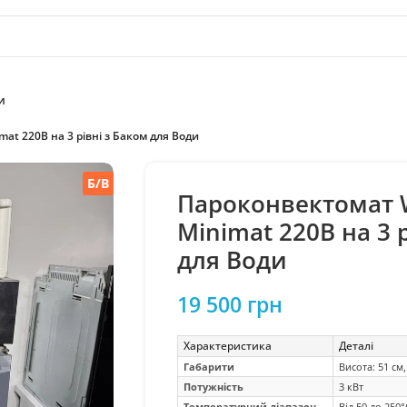
и
at 220В на 3 рівні з Баком для Води
Пароконвектомат 
Minimat 220В на 3 
для Води
19 500
грн
Характеристика
Деталі
Габарити
Висота: 51 см
Потужність
3 кВт
Температурний діапазон
Від 50 до 250°