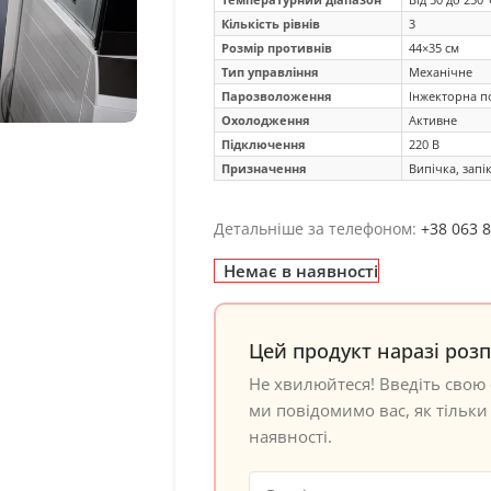
Кількість рівнів
3
Розмір противнів
44×35 см
Тип управління
Механічне
Парозволоження
Інжекторна п
Охолодження
Активне
Підключення
220 В
Призначення
Випічка, запі
Детальніше за телефоном:
+38 063 
Немає в наявності
Цей продукт наразі роз
Не хвилюйтеся! Введіть свою 
ми повідомимо вас, як тільки 
наявності.