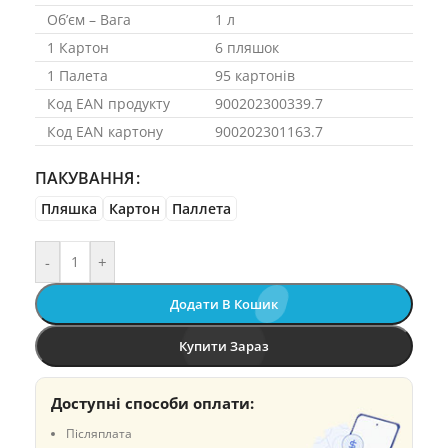
Об’єм – Вага
1 л
1 Картон
6 пляшок
1 Палета
95 картонів
Код EAN продукту
900202300339.7
Код EAN картону
900202301163.7
ПАКУВАННЯ
Пляшка
Картон
Паллета
-
+
Додати В Кошик
Купити Зараз
Доступні способи оплати:
Післяплата