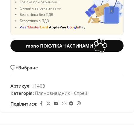
Готівка при отриманні
Онлайн за реквізитами
Безготівка без ПДВ
Безготівка з ПДВ
Visa
/
Master
Card
ApplePay
G
o
o
g
l
e
Pay
mono ПОКУПКА ЧАСТИНАМИ
+Вибране
Артикул:
11408
Категорія:
Плямовивідник - Спрей
Поділитися: