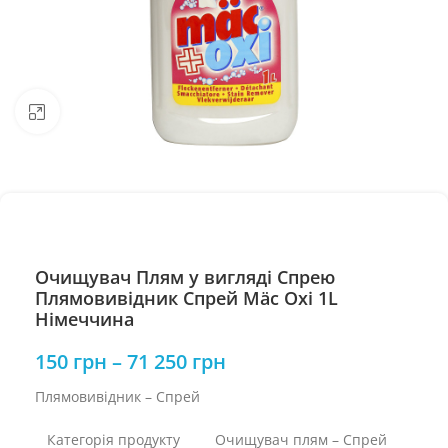
Натисніть, щоб збільшити
Очищувач Плям у вигляді Спрею
Плямовивідник Спрей Mäc Oxi 1L
Німеччина
150
грн
–
71 250
грн
Плямовивідник – Спрей
Категорія продукту
Очищувач плям – Спрей