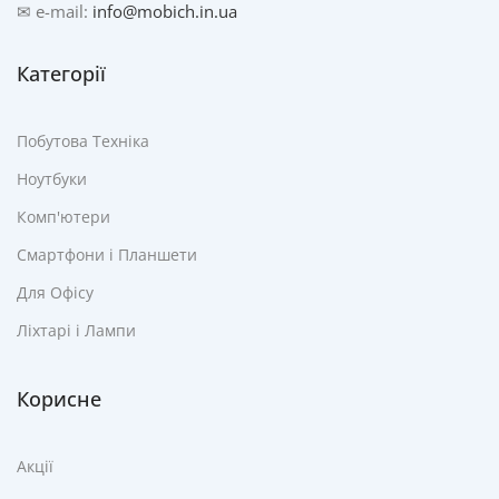
✉ e-mail:
info@mobich.in.ua
Категорії
Побутова Техніка
Ноутбуки
Комп'ютери
Смартфони і Планшети
Для Офісу
Ліхтарі і Лампи
Корисне
Акції