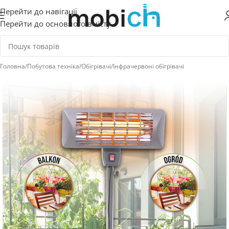
Перейти до навігації
Перейти до основного вмісту
Головна
/
Побутова техніка
/
Обігрівачі
/
Інфрачервоні обігрівачі