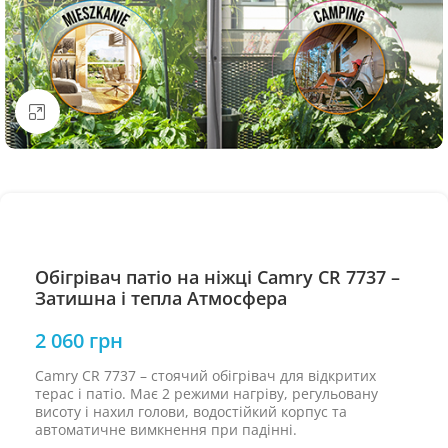
Натисніть, щоб збільшити
Обігрівач патіо на ніжці Camry CR 7737 –
Затишна і тепла Атмосфера
2 060
грн
Camry CR 7737 – стоячий обігрівач для відкритих
терас і патіо. Має 2 режими нагріву, регульовану
висоту і нахил голови, водостійкий корпус та
автоматичне вимкнення при падінні.