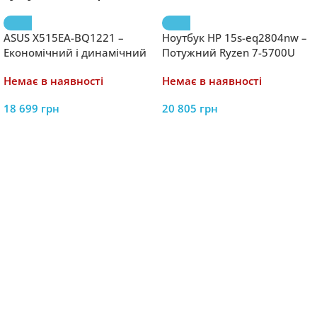
ASUS X515EA-BQ1221 –
Ноутбук HP 15s-eq2804nw –
Економічний і динамічний
Потужний Ryzen 7-5700U
i3-1115G4 з 8GB RAM та
8GB RAM та 512GB SSD для
Немає в наявності
Немає в наявності
512GB SSD на LED IPS
продуктивної роботи
18 699
грн
20 805
грн