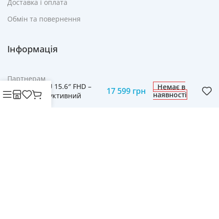
Доставка і оплата
Обмін та повернення
Інформація
Ноутбук Lenovo V15
G4 82YU00UNPB R3
Партнерам
7320U 15.6″ FHD –
Немає в
17 599
грн
наявності
Реклама
Продуктивний
Ноутбук для
FAQ
Щоденних Завдань
Контакти
© Cвіт технологій mobich.in.ua • Зроблено з любов'ю
daaart.in.ua
.