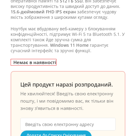
оперативної пам’яті та
512 ГБ SSD
, він забезпечує
високу продуктивність та швидкий доступ до даних.
15.6-дюймовий FHD IPS екран
забезпечує чудову
якість зображення з широкими кутами огляду.
Ноутбук має вбудовану веб-камеру з блокуванням
конфіденційності, підтримує Wi-Fi 5 та Bluetooth 5.1. У
комплекті також йде зручна сумка для
транспортування.
Windows 11 Home
гарантує
сучасний інтерфейс та зручні функції.
Немає в наявності
Цей продукт наразі розпроданий.
Не хвилюйтеся! Введіть свою електронну
пошту, і ми повідомимо вас, як тільки він
знову з’явиться в наявності.
Додати До Списку Очікування