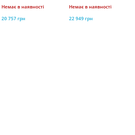
16GB RAM, 512GB SSD на
i5-1135G7 з 8GB RAM та 1TB
Немає в наявності
Немає в наявності
Windows 11H та
HDD, нова версія Windows
Повербанком
20 757
грн
22 949
грн