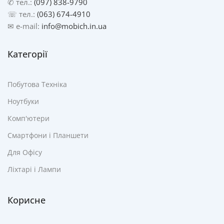
✆ тел.:
(097) 838-9790
☏ тел.:
(063) 674-4910
✉ e-mail:
info@mobich.in.ua
Категорії
Побутова Техніка
Ноутбуки
Комп'ютери
Смартфони і Планшети
Для Офісу
Ліхтарі і Лампи
Корисне