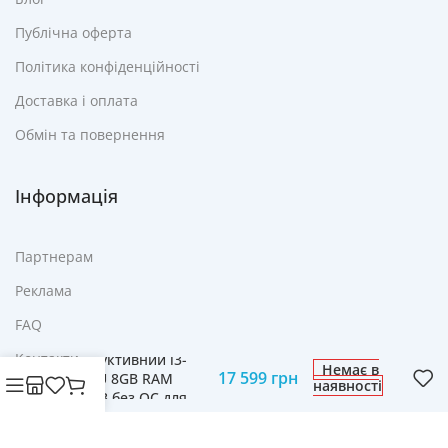
Публічна оферта
Політика конфіденційності
Доставка і оплата
Обмін та повернення
Інформація
Партнерам
Реклама
Ноутбук Lenovo
FAQ
IdeaPad 3 15IAU7 –
Контакти
Продуктивний i3-
Немає в
17 599
грн
1215U 8GB RAM
наявності
512GB без ОС для
Гнучкого
Використання
© Cвіт технологій mobich.in.ua • Зроблено з любов'ю
daaart.in.ua
.