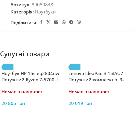
Артикул:
89080848
Категорія:
Ноутбуки
Поділитися:
Супутні товари
Ноутбук HP 15s-eq2804nw –
Lenovo IdeaPad 3 15IAU7 –
Потужний Ryzen 7-5700U
Потужний комплект з i3-
8GB RAM та 512GB SSD для
1215U 15.6″ FHD IPS 8GB
Немає в наявності
Немає в наявності
продуктивної роботи
RAM 512GB SSD та
Повербанком Baseus
20 805
грн
20 019
грн