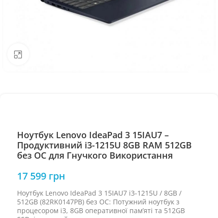
Натисніть, щоб збільшити
Ноутбук Lenovo IdeaPad 3 15IAU7 –
Продуктивний i3-1215U 8GB RAM 512GB
без ОС для Гнучкого Використання
17 599
грн
Ноутбук Lenovo IdeaPad 3 15IAU7 i3-1215U / 8GB /
512GB (82RK0147PB) без ОС: Потужний ноутбук з
процесором i3, 8GB оперативної пам’яті та 512GB