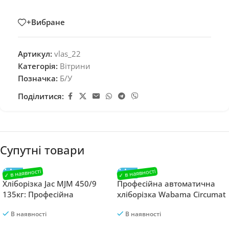
+Вибране
Артикул:
vlas_22
Категорія:
Вітрини
Позначка:
Б/У
Поділитися:
Супутні товари
Хліборізка Jac MJM 450/9
Професійна автоматична
135кг: Професійна
хліборізка Wabama Circumat
хліборізальна машина для
Classic Electronics 380.260
В наявності
В наявності
ідеальної нарізки 450
270кг до 200 буханок/
буханок в годину
годину