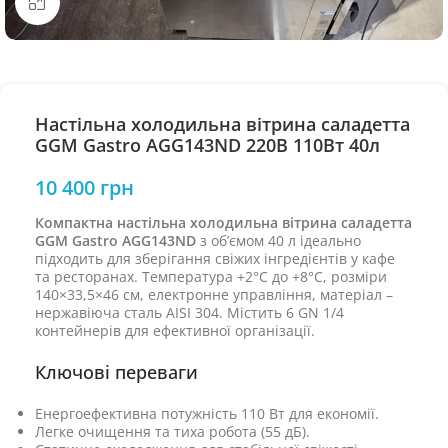
Натисніть, щоб збільшити
Настільна холодильна вітрина саладетта
GGM Gastro AGG143ND 220В 110Вт 40л
10 400
грн
Компактна настільна холодильна вітрина саладетта
GGM Gastro AGG143ND
з об’ємом 40 л ідеально
підходить для зберігання свіжих інгредієнтів у кафе
та ресторанах. Температура +2°C до +8°C, розміри
140×33,5×46 см, електронне управління, матеріал –
нержавіюча сталь AISI 304. Містить 6 GN 1/4
контейнерів для ефективної організації.
Ключові переваги
Енергоефективна потужність 110 Вт для економії.
Легке очищення та тиха робота (55 дБ).