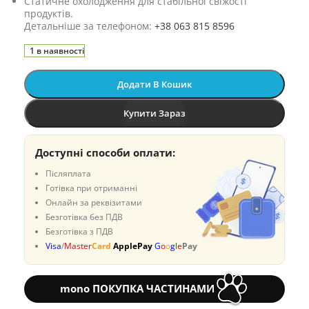
Статичне охолодження для стабільної свіжості
продуктів.
Детальніше за телефоном:
+38 063 815 8596
1 в наявності
Додати В Кошик
Купити Зараз
Доступні способи оплати:
Післяплата
Готівка при отриманні
Онлайн за реквізитами
Безготівка без ПДВ
Безготівка з ПДВ
Visa
/
Master
Card
ApplePay
G
o
o
g
l
e
Pay
mono ПОКУПКА ЧАСТИНАМИ