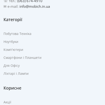
☏ тел.:
(063) 674-4910
✉ e-mail:
info@mobich.in.ua
Категорії
Побутова Техніка
Ноутбуки
Комп'ютери
Смартфони і Планшети
Для Офісу
Ліхтарі і Лампи
Корисне
Акції