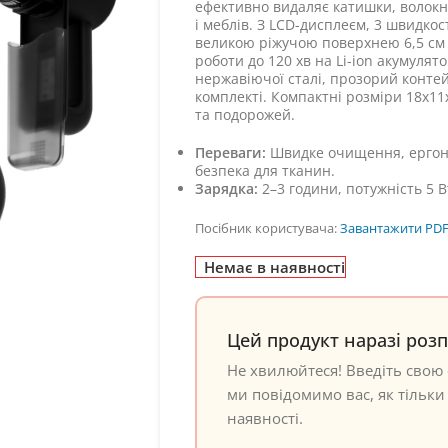
ефективно видаляє катишки, волокна
і меблів. З LCD-дисплеєм, 3 швидкос
великою ріжучою поверхнею 6,5 см 
роботи до 120 хв на Li-ion акумулято
нержавіючої сталі, прозорий контей
комплекті. Компактні розміри 18x11x
та подорожей.
Переваги:
Швидке очищення, ергоно
безпека для тканин.
Зарядка:
2–3 години, потужність 5 В
Посібник користувача:
Завантажити PD
Немає в наявності
Цей продукт наразі роз
Не хвилюйтеся! Введіть свою 
ми повідомимо вас, як тільки 
наявності.