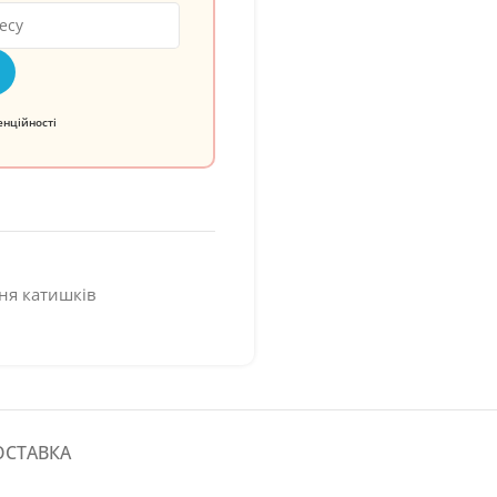
енційності
ня катишків
ОСТАВКА