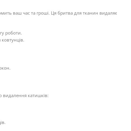
мить ваш час та гроші. Ця бритва для тканин видаляє
гу роботи.
 ковтунців.
окон.
7
о видалення катишків:
ів.