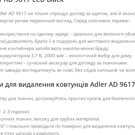
r AD 9617 не тільки спрощує догляд за одягом, але й еконо
вертає речам первинний вигляд. Серед ключових переваг:
користання на одному заряді – ідеально для великого обся
5 см) дозволяють брати її в подорожі для миттєвого видалення
ння контейнера запобігають накопиченню бруду.
акумулятором 3,7 В, 2000 мАг – екологічний вибір для дому.
окриттям – сучасний аксесуар для догляду за тканинами.
лі завжди виглядатимуть як нові, без слідів катишків чи вол
и для видалення ковтунців Adler AD 961
у для тканин, дотримуйтесь простих кроків для безпечног
: 2-3 години).
катних тканин, високу для грубих матеріалів.
0° і повільно проводьте по поверхні для видалення ковтунц
 сітку щіткою з комплекту.