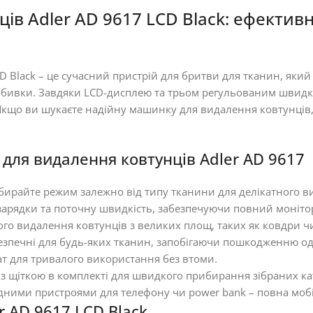
в Adler AD 9617 LCD Black: ефективн
 Black – це сучасний пристрій для бритви для тканин, яки
а оббивки. Завдяки LCD-дисплею та трьом регульованим швидк
. Якщо ви шукаєте надійну машинку для видалення ковтунці
ля видалення ковтунців Adler AD 9617
обирайте режим залежно від типу тканини для делікатного в
с зарядки та поточну швидкість, забезпечуючи повний моніт
ого видалення ковтунців з великих площ, таких як ковдри чи
 безпечні для будь-яких тканин, запобігаючи пошкодженню од
т для тривалого використання без втоми.
з щіткою в комплекті для швидкого прибирання зібраних ка
дними пристроями для телефону чи power bank – повна мобі
 AD 9617 LCD Black