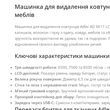
Машинка для видалення ковтунці
меблів
Машинка для видалення ковтунців Adler AD 9617 LCD
катишків, волокон і пуху з одягу, ковдр, меблів т
зручність використання як удома, так і в подорожі
відновлення свіжого вигляду улюблених речей.
Ключові характеристики машинки д
Три швидкості роботи:
6500, 7500 та 8500 об/хв – 
LCD-дисплей:
Показує рівень заряду батареї, стату
Велика ріжуча поверхня:
Діаметр 6,5 см для швидк
Сітка та леза з нержавіючої сталі:
Міцні, гострі та
М’який гумовий корпус:
Зручний ергономічний хва
Прозорий контейнер для збору:
Легко очищується, 
Зарядка через USB-C:
Сумісна з комп’ютерами, заря
Переваги бритви для тканини Adler