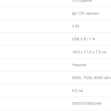
2-3 години
До 120 хвилин
5 Вт
USB 5 В / 1 А
18,0 x 11,0 x 7,5 см
Чорний
6500, 7500, 8500 об/
6,5 см
5905575909244