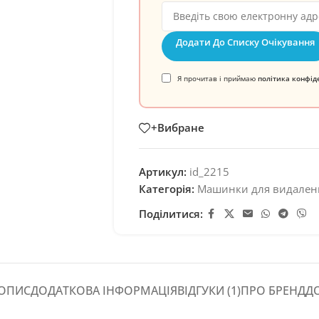
Додати До Списку Очікування
Я прочитав і приймаю
політика конфід
+Вибране
Артикул:
id_2215
Категорія:
Машинки для видален
Поділитися:
ОПИС
ДОДАТКОВА ІНФОРМАЦІЯ
ВІДГУКИ (1)
ПРО БРЕНД
Д