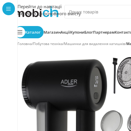
Перейти до навігації
Перейти до основного вмісту
Каталог
Магазин
Акції
Купони
Блог
Партнерам
Контакт
Головна
/
Побутова техніка
/
Машинки для видалення катишків
/
Ма