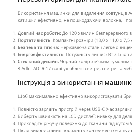
Використання машинки для видалення ковтунців Adle
катишки ефективно, не пошкоджуючи волокна, і по
Довгий час роботи:
До 120 хвилин безперервного ви
Портативність:
Компактні розміри (18,0 x 11,0 x 7,
Безпека та гігієна:
Нержавіюча сталь і легке очище
Енергоефективність:
Потужність лише 5 Вт з Li-ion 
Стильний дизайн:
Чорний колір з м’яким гумовим п
З Adler AD 9617 ваші улюблені светри, светри та меб
Інструкція з використання машинк
Щоб максимально ефективно використовувати бритв
Повністю зарядіть пристрій через USB-C (час зарядки
Виберіть швидкість на LCD-дисплеї: низьку для делі
Прикладіть ріжучу поверхню до тканини під кутом 9
Після використання порожніть контейнер і очищуйте