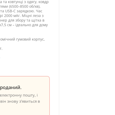
 та ковтунці з одягу, ковдр
тями (6500–8500 об/хв),
та USB-C зарядкою. Час
рі 2000 мАг. Міцні леза з
нер для збору та щітка в
7,5 см – ідеально для дому
мічний гумовий корпус,
т.
F
проданий.
електронну пошту, і
він знову з’явиться в