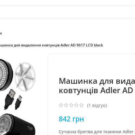
и
шинка для видалення ковтунців Adler AD 9617 LCD black
Машинка для вид
ковтунців Adler AD
(
1
відгук)
842
грн
Сучасна бритва для тканини Adler 