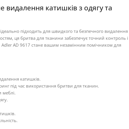
е видалення катишків з одягу та
й ідеально підходить для швидкого та безпечного видалення
остям, ця бритва для тканини забезпечує точний контроль і
в, Adler AD 9617 стане вашим незамінним помічником для
идалення катишків.
оринг під час використання бритви для тканин.
 меблі.
ягу.
тишків.
льність.