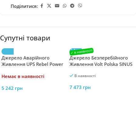
Поділитися:
Супутні товари
Джерело Аварійного
Джерело Безперебійного
Живлення UPS Rebel Power
Живлення Volt Polska SINUS
500 12V/230V – Простий і
PRO 800 E 12/230V
Немає в наявності
В наявності
Ефективний Захист для
(500/800W) – Надійний
Вашої Техніки
Захист для Ваших Пристроїв
7 473
грн
5 242
грн