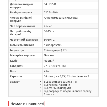
Діапазон вхідної
145-295 В
напруги
Вихідна напруга
220 В ±10%
Форма вихідної
Апроксимована синусоїда
напруги
Час перемикання
4-6 мс
Час роботи від
10-15 хв
батареї
Частотний діапазон
50/60 Гц
Кількість виходів
4 євророзетки
Індикація
Світлодіодна (LED)
Матеріал корпусу
Пластик
Колір
Чорний
Габарити
275 х 180 х 95 мм
Вага
4.6 кг
Гарантія
24 місяці на ДБЖ, 12 місяців на АКБ
Захист
Від короткого замикання
Від перевантаження
Від стрибків напруги
Від розряду та надлишкового заряду
батарей
Немає в наявності