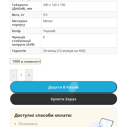
Габарити
330 x 120 x 190
(ДхШхВ), мм
Вага, кг
9.5
Матеріал
Метал
корпусу
Колір
Чорний
Функція
Є
стабілізації
напруги (AVR)
Гарантія
24 місяці (12 місяців на АКБ)
1000 в наявності
-
+
Додати В Кошик
Купити Зараз
Доступні способи оплати:
Післяплата