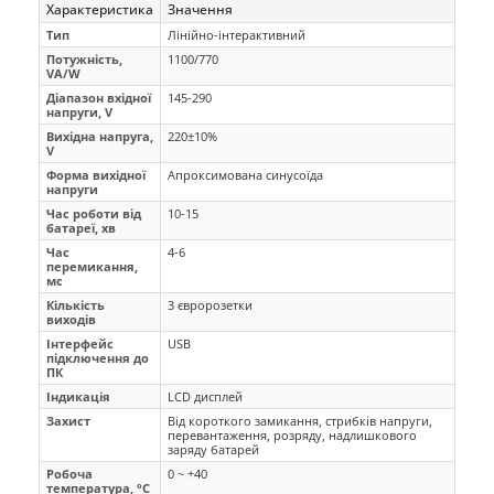
Характеристика
Значення
Тип
Лінійно-інтерактивний
Потужність,
1100/770
VA/W
Діапазон вхідної
145-290
напруги, V
Вихідна напруга,
220±10%
V
Форма вихідної
Апроксимована синусоїда
напруги
Час роботи від
10-15
батареї, хв
Час
4-6
перемикання,
мс
Кількість
3 євророзетки
виходів
Інтерфейс
USB
підключення до
ПК
Індикація
LCD дисплей
Захист
Від короткого замикання, стрибків напруги,
перевантаження, розряду, надлишкового
заряду батарей
Робоча
0 ~ +40
температура, °C