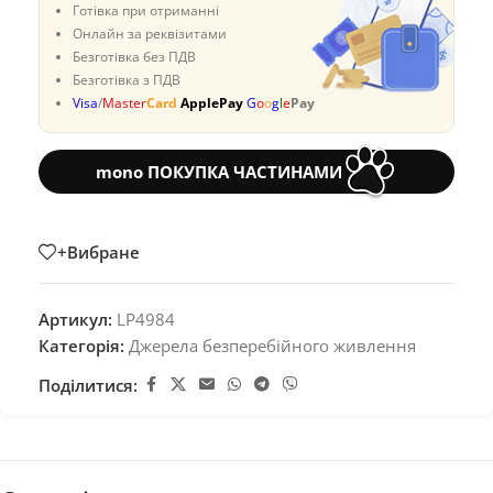
Готівка при отриманні
Онлайн за реквізитами
Безготівка без ПДВ
Безготівка з ПДВ
Visa
/
Master
Card
ApplePay
G
o
o
g
l
e
Pay
mono ПОКУПКА ЧАСТИНАМИ
+Вибране
Артикул:
LP4984
Категорія:
Джерела безперебійного живлення
Поділитися: