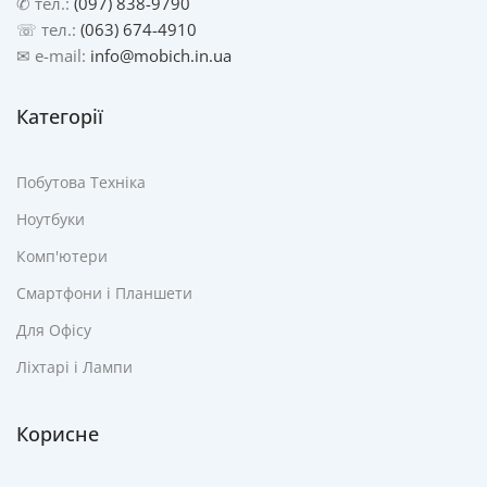
✆ тел.:
(097) 838-9790
☏ тел.:
(063) 674-4910
✉ e-mail:
info@mobich.in.ua
Категорії
Побутова Техніка
Ноутбуки
Комп'ютери
Смартфони і Планшети
Для Офісу
Ліхтарі і Лампи
Корисне