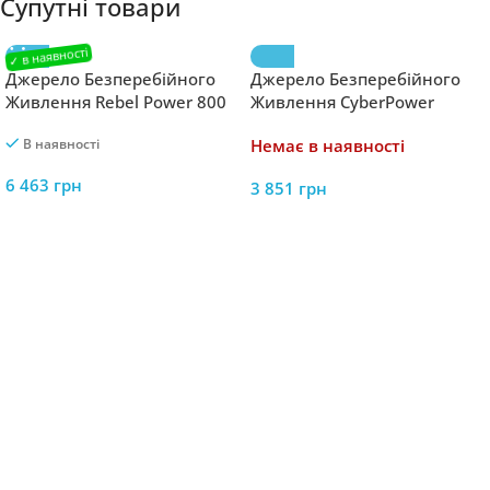
Супутні товари
Джерело Безперебійного
Джерело Безперебійного
Живлення Rebel Power 800
Живлення CyberPower
12V/230V (500/800W) RB-
850VA – Надійний Захист
В наявності
Немає в наявності
4012 – Компактний і
для Ваших Приладів
Потужний Захист
6 463
грн
3 851
грн