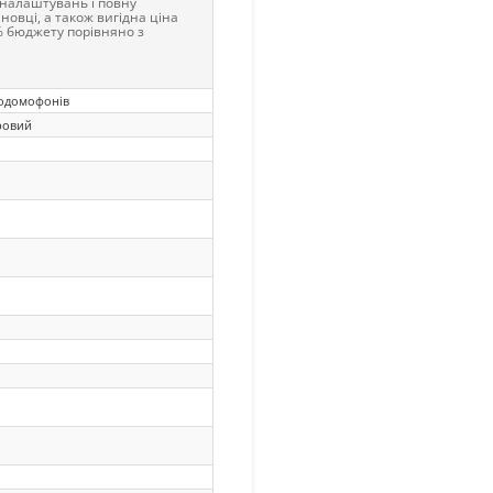
ь налаштувань і повну
новці, а також вигідна ціна
 бюджету порівняно з
еодомофонів
ровий