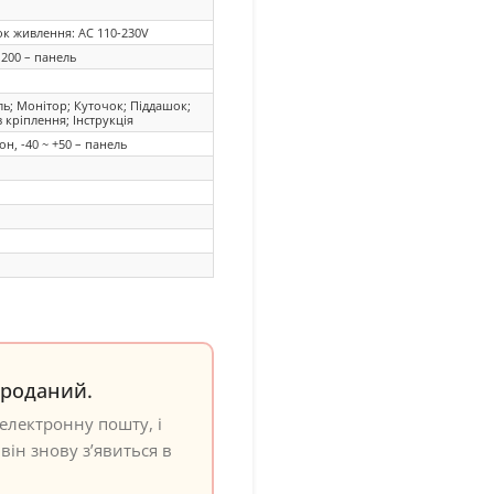
к живлення: AC 110-230V
 200 – панель
ь; Монітор; Куточок; Піддашок;
 кріплення; Інструкція
он, -40 ~ +50 – панель
проданий.
електронну пошту, і
він знову з’явиться в