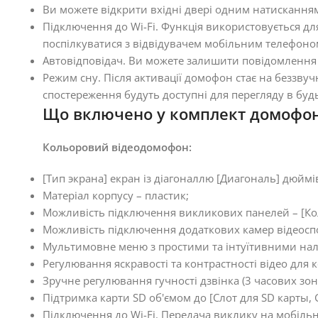
Ви можете відкрити вхідні двері одним натискання
Підключення до Wi-Fi. Функція використовується дл
поспілкуватися з відвідувачем мобільним телефоно
Автовідповідач. Ви можете залишити повідомлення в
Режим сну. Після активації домофон стає на беззв
спостереження будуть доступні для перегляду в буд
Що включено у комплект домофона
Кольоровий відеодомофон:
[Тип экрана] екран із діагоналлю [Диагональ] дюймі
Матеріал корпусу – пластик;
Можливість підключення викликових панелей – [К
Можливість підключення додаткових камер відеоспо
Мультимовне меню з простими та інтуїтивними на
Регулювання яскравості та контрастності відео для 
Зручне регулювання гучності дзвінка (3 часових зон
Підтримка карти SD об'ємом до [Слот для SD карты, 
Підключення до Wi-Fi. Передача виклику на мобільні