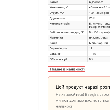
Запис
відео/фото
Живлення, V
вбудований бло
Струм, mA
400 – домофон,
Додатково
Wi-Fi
Комплектація
Виклична панел
Набір елементів
Робоча температура, °C
0 ~ +50 – домоф
Матеріал
пластик/метал
Колір
білий/чорний
Гарантія, міс
12
Вага, кг
1.136
Об’єм, м.куб
0.5
Немає в наявності
Цей продукт наразі роз
Не хвилюйтеся! Введіть свою 
ми повідомимо вас, як тільки 
наявності.