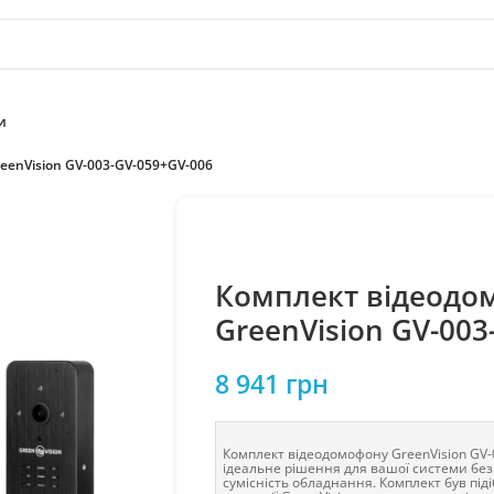
и
eenVision GV-003-GV-059+GV-006
Комплект відеодо
GreenVision GV-003
8 941
грн
Комплект відеодомофону GreenVision GV
ідеальне рішення для вашої системи без
сумісність обладнання. Комплект був пі