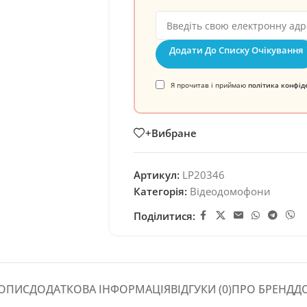
Додати До Списку Очікування
Я прочитав і приймаю
політика конфід
+Вибране
Артикул:
LP20346
Категорія:
Відеодомофони
Поділитися:
ОПИС
ДОДАТКОВА ІНФОРМАЦІЯ
ВІДГУКИ (0)
ПРО БРЕНД
Д