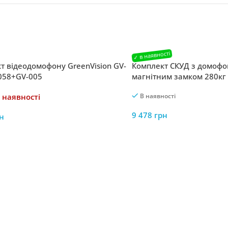
т відеодомофону GreenVision GV-
Комплект СКУД з домофо
058+GV-005
магнітним замком 280кг 
509
 наявності
В наявності
9 478
грн
н