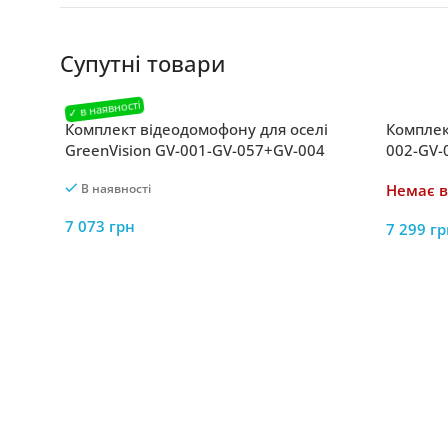
Супутні товари
Комплект відеодомофону для оселі
Комплек
GreenVision GV-001-GV-057+GV-004
002-GV-
В наявності
Немає в
7 073
грн
7 299
гр