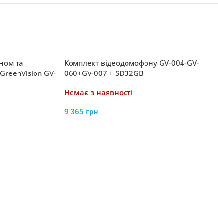
ном та
Комплект відеодомофону GV-004-GV-
GreenVision GV-
060+GV-007 + SD32GB
Немає в наявності
9 365
грн