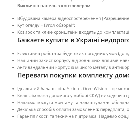
Виклична панель з контролером:
Вбудована камера відеоспостереження [Разрешение
Кут огляду – [Угол обзора]°;
Козирок та клин-кронштейн входять до комплектаці
Бажаєте купити в Україні недорого
Ефективна робота за будь-яких погодних умов (дощ, 
Надійний захист корпусу від зовнішніх впливів на
Антивандальний корпус із міцного металу з антико
Переваги покупки комплекту домоф
Ідеальний баланс: ціна/якість. GreenVision – це м
Кваліфікована допомога у виборі СКУД виходячи з ц
Надаємо послуги монтажу та налаштування обладн
Декілька способів оплати замовлення: передплата, о
Гарантія якості та технічна підтримка. Надаємо офіц