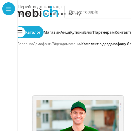
Перейти до навігації
Перейти до основного вмісту
Каталог
Магазин
Акції
Купони
Блог
Партнерам
Контакт
Головна
/
Домофони
/
Відеодомофони
/
Комплект відеодомофону Gr