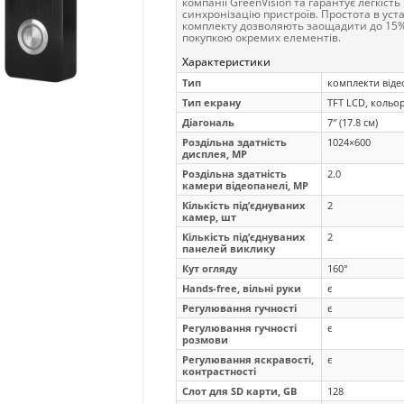
компанії GreenVision та гарантує легкіст
синхронізацію пристроїв. Простота в уста
комплекту дозволяють заощадити до 15%
покупкою окремих елементів.
Характеристики
Тип
комплекти від
Тип екрану
TFT LCD, кольо
Діагональ
7″ (17.8 см)
Роздільна здатність
1024×600
дисплея, MP
Роздільна здатність
2.0
камери відеопанелі, MP
Кількість під’єднуваних
2
камер, шт
Кількість під’єднуваних
2
панелей виклику
Кут огляду
160°
Hands-free, вільні руки
є
Регулювання гучності
є
Регулювання гучності
є
розмови
Регулювання яскравості,
є
контрастності
Слот для SD карти, GB
128