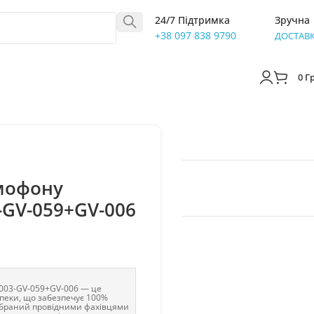
24/7 Підтримка
Зручна
+38 097 838 9790
ДОСТАВ
0
Г
мофону
-GV-059+GV-006
-003-GV-059+GV-006 — це
пеки, що забезпечує 100%
дібраний провідними фахівцями