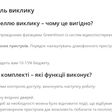
ль виклику
еллю виклику – чому це вигідно?
ровідними фахівцями GreenVision із систем відеоспостереж
рних пристроїв.
Порядок налаштувань домофонного пристрою 
адить вам 10-15% бюджету.
омплекті – які функції виконує?
еми контролю доступу, виконують наступну роботу:
ну вхідних дверей.
щоб за необхідності можна було відновити події, що відбува
еговорним пристроєм дає можливість побачити та поспілкув