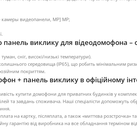
 камеры видеопанели, MP] MP;
ї.
 панель виклику для відеодомофона – оці
туман, сніг, високі/низькі температури).
вколишнього середовища (IP65), що робить мінімальним риз
розійним покриттям.
он + панель виклику в офіційному інте
ожливість купити домофони для приватних будинків у комплек
ілей та завдань споживача. Наші спеціалісти допоможуть о
ання.
плата на картку, післяплата, а також «миттєва розстрочка» т
ійну гарантію від виробника на все обладнання терміном від 