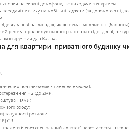
м кнопки на екрані домофона, не виходячи з квартири.
я передачі виклику на мобільні гаджети (за допомогою відпо
м.
ідвідувачеві на випадок, якщо немає можливості (бажання) 
учний режим, продовжуючи контролювати вхідні двері, не ту
ь-який зручний для Вас час.
 для квартири, приватного будинку чи
в;
оличество подключаемых панелей вызова];
стереження – 2 (до 2MP);
лаштуваннями;
кожного входу;
и) та гучності розмови;
GB] GB.
 гаджети (через спеціальний додаток) через мережу інтерне