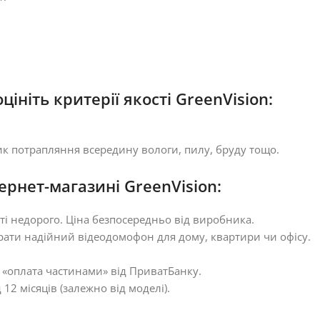
ніть критерії якості GreenVision:
ик потрапляння всередину вологи, пилу, бруду тощо.
рнет-магазині GreenVision:
ті недорого. Ціна безпосередньо від виробника.
брати надійний відеодомофон для дому, квартири чи офісу.
а «оплата частинами» від ПриватБанку.
12 місяців (залежно від моделі).