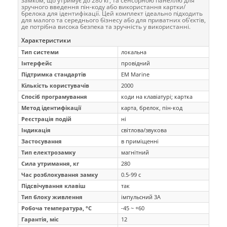
замком, що утримує до 280 кг, та сенсорною панеллю для
зручного введення пін-коду або використання картки/
брелока для ідентифікації. Цей комплект ідеально підходить
для малого та середнього бізнесу або для приватних об’єктів,
де потрібна висока безпека та зручність у використанні.
Характеристики
Тип системи
локальна
Інтерфейс
провідний
Підтримка стандартів
EM Marine
Кількість користувачів
2000
Спосіб програмування
коди на клавіатурі; картка
Метод ідентифікації
карта, брелок, пін-код
Реєстрація подій
ні
Індикація
світлова/звукова
Застосування
в приміщенні
Тип електрозамку
магнітний
Сила утримання, кг
280
Час розблокування замку
0.5-99 с
Підсвічування клавіш
так
Тип блоку живлення
імпульсний 3А
Робоча температура, °C
-45 ~ +60
Гарантія, міс
12