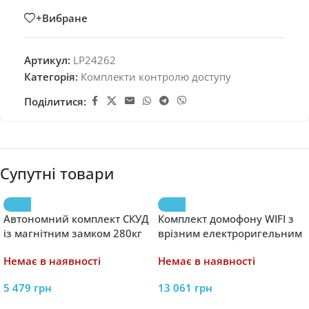
+Вибране
Артикул:
LP24262
Категорія:
Комплекти контролю доступу
Поділитися:
Супутні товари
Автономний комплект СКУД
Комплект домофону WIFI з
із магнітним замком 280кг
врізним електроригельним
GreenVision GV-506
замком GreenVision GV-511
Немає в наявності
Немає в наявності
5 479
грн
13 061
грн