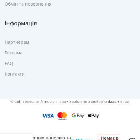
Обмін та повернення
Інформація
Партнерам
Реклама
FAQ
Контакти
© Cвіт технологій mobich.in.ua • Зроблено з любов'ю
daaart.in.ua
.
Комплект СКУД із
сенсорною панеллю та
Немає в