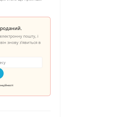
проданий.
електронну пошту, і
він знову з’явиться в
енційності