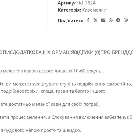
Артикул:
id_1824
Категорія:
Кавомолки
Поділитися:
ОПИС
ДОДАТКОВА ІНФОРМАЦІЯ
ВІДГУКИ (0)
ПРО БРЕНД
Д
ю меленою кавою всього лише за 10-60 секунд.
Вт
, ви можете налаштувати ступінь подрібнення самостійно
одрібнює горіхи, спеції, трави та багато іншого.
мете достатньо меленої кави для своїх потреб.
ати процес мелення, а блокування включення забезпечує б
я чудового напою просто та швидко.