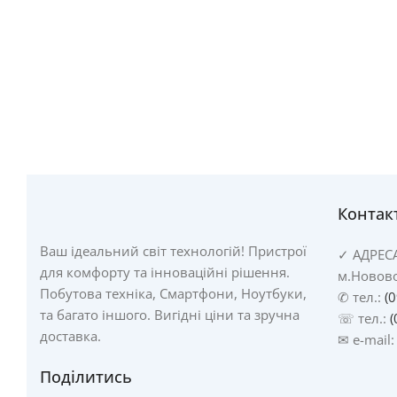
Контак
Ваш ідеальний світ технологій! Пристрої
✓
АДРЕС
для комфорту та інноваційні рішення.
м.Новово
Побутова техніка, Смартфони, Ноутбуки,
✆ тел.:
(
та багато іншого. Вигідні ціни та зручна
☏ тел.:
(
доставка.
✉ e-mail
Поділитись