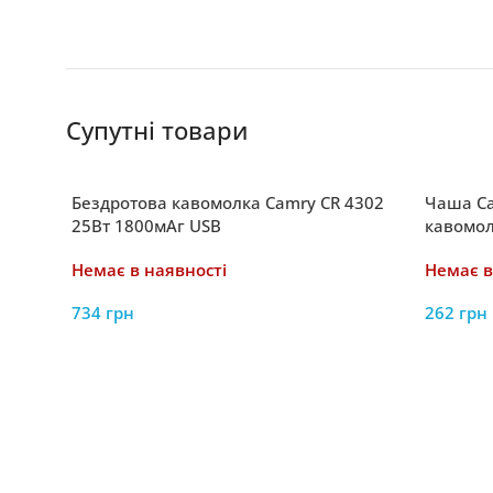
Супутні товари
Бездротова кавомолка Camry CR 4302
Чаша Ca
25Вт 1800мАг USB
кавомол
Немає в наявності
Немає в
734
грн
262
грн