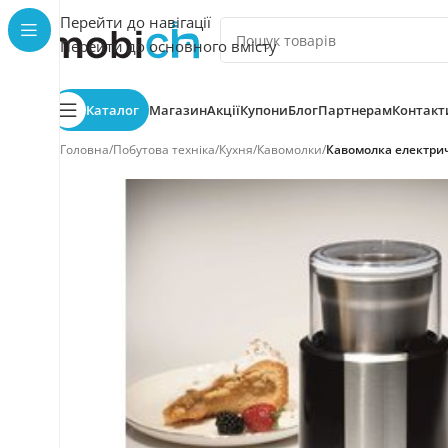
Перейти до навігації
Перейти до основного вмісту
Каталог
Магазин
Акції
Купони
Блог
Партнерам
Контакт
Головна
/
Побутова техніка
/
Кухня
/
Кавомолки
/
Кавомолка електрич