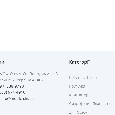
ти
Категорії
А/
ОФІС: вул. Св. Володимира, 3
Побутова Техніка
линськ, Україна 45402
097) 838-9790
Ноутбуки
063) 674-4910
Комп'ютери
:
info@mobich.in.ua
Смартфони і Планшети
Для Офісу