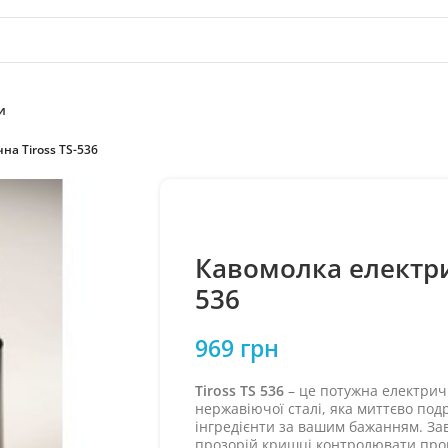
и
на Tiross TS-536
Кавомолка електрич
536
969
грн
Tiross TS 536
– це потужна електрич
нержавіючої сталі, яка миттєво подр
інгредієнти за вашим бажанням. Зав
прозорій кришці контролювати проц