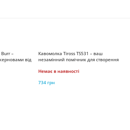
Burr –
Кавомолка Tiross TS531 – ваш
жерновами від
незамінний помічник для створення
ідеальної кави
Немає в наявності
734
грн