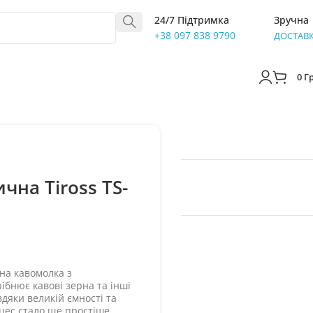
24/7 Підтримка
Зручна
+38 097 838 9790
ДОСТАВ
0
Г
на Tiross TS-
на кавомолка з
ібнює кавові зерна та інші
дяки великій ємності та
ес стало ще простіше.